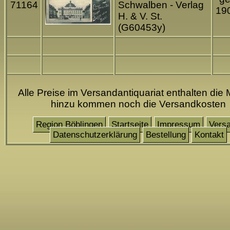
71164
Schwalben - Verlag
19
H. & V. St.
(G60453y)
Alle Preise im Versandantiquariat enthalten die 
hinzu kommen noch die Versandkosten
Region Böblingen
Startseite
Impressum
Vers
Datenschutzerklärung
Bestellung
Kontakt