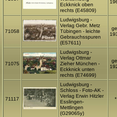
19
Eckknick oben
rechts (E45809)
Ludwigsburg -
Verlag Gebr. Metz
ge
71058
Tübingen - leichte
19
Gebrauchsspuren
(E57611)
Ludwigsburg -
Verlag Ottmar
ge
71075
Zieher München -
19
Eckknick unten
rechts (E74699)
Ludwigsburg -
Schloss - Foto-AK -
Verlag Erwin Hitzler
71117
*
Esslingen-
Mettlingen
(G29065y)