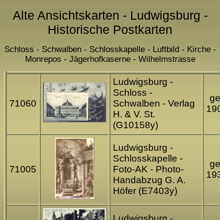
Alte Ansichtskarten - Ludwigsburg -
Historische Postkarten
Schloss - Schwalben - Schlosskapelle - Luftbild - Kirche -
Monrepos - Jägerhofkaserne - Wilhelmstrasse
Ludwigsburg -
Schloss -
ge
71060
Schwalben - Verlag
19
H. & V. St.
(G10158y)
Ludwigsburg -
Schlosskapelle -
ge
71005
Foto-AK - Photo-
19
Handabzug G. A.
Höfer (E7403y)
Ludwigsburg -