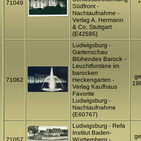
71049
*
Südfront -
Nachtaufnahme -
Verlag A. Hermann
& Co. Stuttgart
(E42595)
Ludwigsburg -
Gartenschau
Blühendes Barock -
Leuchtfontäne im
barocken
ge
71062
Heckengarten -
19
Verlag Kaufhaus
Favorite
Ludwigsburg -
Nachtaufnahme
(E60767)
Ludwigsburg - Refa
Institut Baden-
ge
71057
Württemberg -