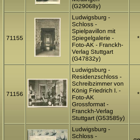
(G29068y)
Ludwigsburg -
Schloss -
Spielpavillon mit
71155
Spiegelgalerie -
*
Foto-AK - Franckh-
Verlag Stuttgart
(G47832y)
Ludwigsburg -
Residenzschloss -
Schreibzimmer von
König Friedrich I. -
71156
*
Foto-AK
Grossformat -
Franckh-Verlag
Stuttgart (G53585y)
Ludwigsburg -
Schloss -
ge