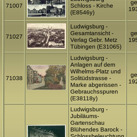
ge
71007
Schloss - Kirche
19
(E8546y)
Ludwigsburg -
Gesamtansicht -
ge
71027
Verlag Gebr. Metz
19
Tübingen (E31065)
Ludwigsburg -
Anlagen auf dem
Wilhelms-Platz und
ge
71038
Solitüdstrasse -
19
Marke abgerissen -
Gebrauchsspuren
(E38118y)
Ludwigsburg -
Jubiläums-
Gartenschau
Blühendes Barock -
Schlossbeleuchtung