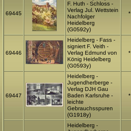
F. Huth - Schloss -
Verlag Jul. Wettstein
69445
*
Nachfolger
Heidelberg
(G0592y)
Heidelberg - Fass -
signiert F. Veith -
69446
Verlag Edmund von
*
König Heidelberg
(G0593y)
Heidelberg -
Jugendherberge -
Verlag DJH Gau
69447
Baden Karlsruhe -
*
leichte
Gebrauchsspuren
(G1918y)
Heidelberg -