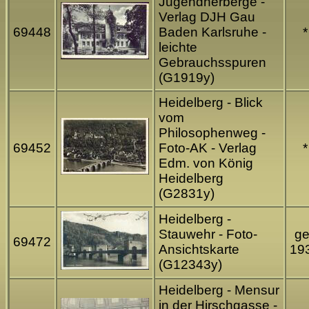
Jugendherberge -
Verlag DJH Gau
69448
Baden Karlsruhe -
*
leichte
Gebrauchsspuren
(G1919y)
Heidelberg - Blick
vom
Philosophenweg -
69452
Foto-AK - Verlag
*
Edm. von König
Heidelberg
(G2831y)
Heidelberg -
Stauwehr - Foto-
ge
69472
Ansichtskarte
19
(G12343y)
Heidelberg - Mensur
in der Hirschgasse -