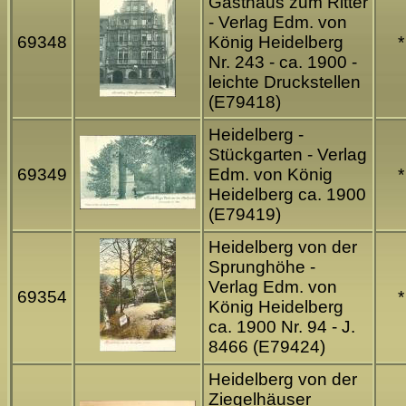
Gasthaus zum Ritter
- Verlag Edm. von
69348
König Heidelberg
*
Nr. 243 - ca. 1900 -
leichte Druckstellen
(E79418)
Heidelberg -
Stückgarten - Verlag
69349
Edm. von König
*
Heidelberg ca. 1900
(E79419)
Heidelberg von der
Sprunghöhe -
Verlag Edm. von
69354
*
König Heidelberg
ca. 1900 Nr. 94 - J.
8466 (E79424)
Heidelberg von der
Ziegelhäuser