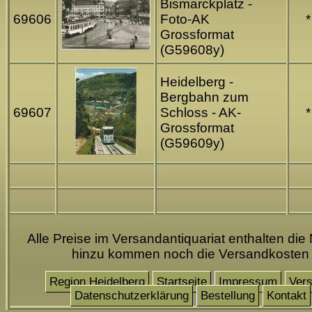
Bismarckplatz -
69606
Foto-AK
*
Grossformat
(G59608y)
Heidelberg -
Bergbahn zum
69607
Schloss - AK-
*
Grossformat
(G59609y)
Alle Preise im Versandantiquariat enthalten die 
hinzu kommen noch die Versandkosten
Region Heidelberg
Startseite
Impressum
Ver
Datenschutzerklärung
Bestellung
Kontakt