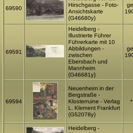
Hirschgasse - Foto-
ge
69590
Ansichtskarte
19
(G46680y)
Heidelberg -
Illustrierte Führer
Führerkarte mit 10
Abbildungen -
ge
69591
zwischen
19
Ebersbach und
Mannheim
(G46681y)
Neuenheim in der
Bergstraße -
69594
Klosterruine - Verlag
*
L. Klement Frankfurt
(G52078y)
Heidelberg -