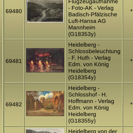
Flugzeugaufnahme
- Foto-AK - Verlag
69480
*
Badisch-Pfälzische
Luft-Hansa AG
Mannheim
(G18353y)
Heidelberg -
Schlossbeleuchtung
- F. Huth - Verlag
69481
*
Edm. von König
Heidelberg
(G18354y)
Heidelberg -
Schlosshof - H.
Hoffmann - Verlag
69482
*
Edm. von König
Heidelberg
(G18355y)
Heidelberg von der