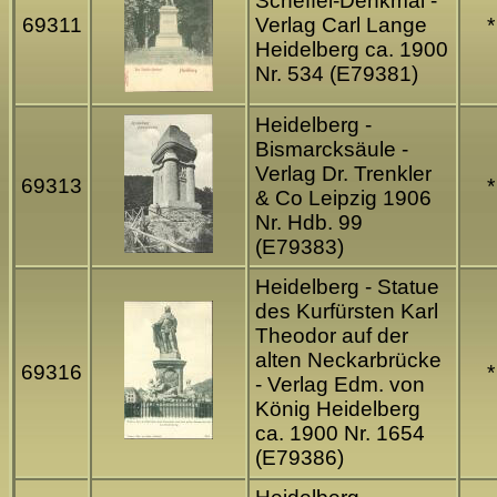
Scheffel-Denkmal -
69311
Verlag Carl Lange
*
Heidelberg ca. 1900
Nr. 534 (E79381)
Heidelberg -
Bismarcksäule -
Verlag Dr. Trenkler
69313
*
& Co Leipzig 1906
Nr. Hdb. 99
(E79383)
Heidelberg - Statue
des Kurfürsten Karl
Theodor auf der
alten Neckarbrücke
69316
*
- Verlag Edm. von
König Heidelberg
ca. 1900 Nr. 1654
(E79386)