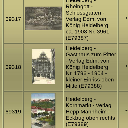
Heidelberg -
Rheingott -
Schlossgarten -
69317
Verlag Edm. von
*
König Heidelberg
ca. 1908 Nr. 3961
(E79387)
Heidelberg -
Gasthaus zum Ritter
- Verlag Edm. von
69318
König Heidelberg
*
Nr. 1796 - 1904 -
kleiner Einriss oben
Mitte (E79388)
Heidelberg -
Kornmarkt - Verlag
69319
Hepp Mannheim -
*
Eckbug oben rechts
(E79389)