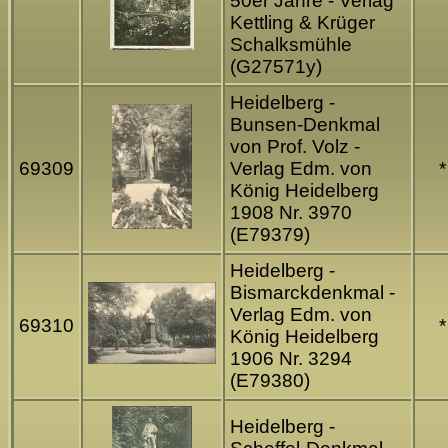
50er Jahre - Verlag
Kettling & Krüger
Schalksmühle
(G27571y)
Heidelberg -
Bunsen-Denkmal
von Prof. Volz -
69309
Verlag Edm. von
*
König Heidelberg
1908 Nr. 3970
(E79379)
Heidelberg -
Bismarckdenkmal -
Verlag Edm. von
69310
*
König Heidelberg
1906 Nr. 3294
(E79380)
Heidelberg -