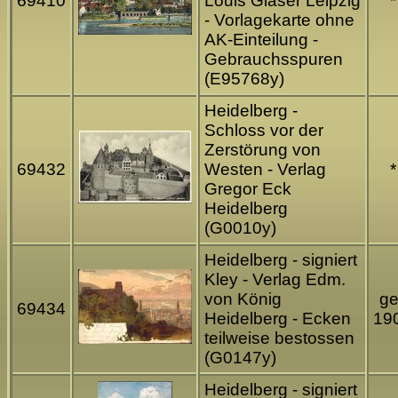
69410
Louis Glaser Leipzig
*
- Vorlagekarte ohne
AK-Einteilung -
Gebrauchsspuren
(E95768y)
Heidelberg -
Schloss vor der
Zerstörung von
69432
Westen - Verlag
*
Gregor Eck
Heidelberg
(G0010y)
Heidelberg - signiert
Kley - Verlag Edm.
von König
ge
69434
Heidelberg - Ecken
19
teilweise bestossen
(G0147y)
Heidelberg - signiert