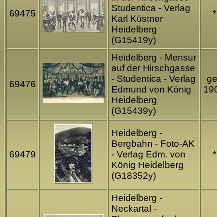
Studentica - Verlag
69475
*
Karl Küstner
Heidelberg
(G15419y)
Heidelberg - Mensur
auf der Hirschgasse
- Studentica - Verlag
ge
69476
Edmund von König
19
Heidelberg
(G15439y)
Heidelberg -
Bergbahn - Foto-AK
69479
- Verlag Edm. von
*
König Heidelberg
(G18352y)
Heidelberg -
Neckartal -