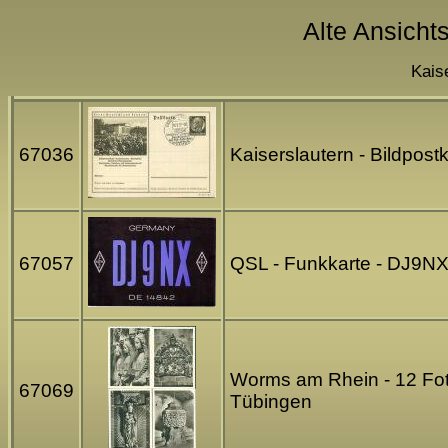
Alte Ansichts
Kais
67036
Kaiserslautern - Bildpos
67057
QSL - Funkkarte - DJ9NX
Worms am Rhein - 12 Fot
67069
Tübingen