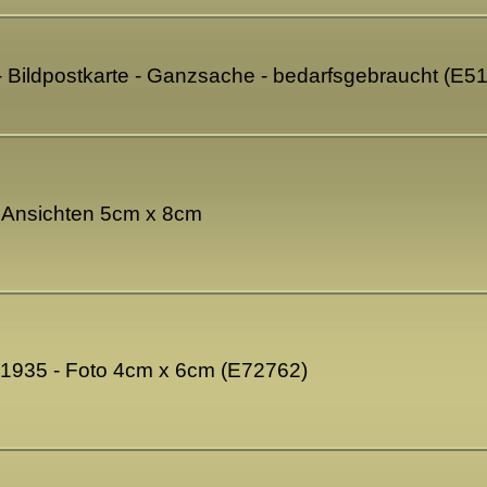
 Bildpostkarte - Ganzsache - bedarfsgebraucht (E5
2 Ansichten 5cm x 8cm
1935 - Foto 4cm x 6cm (E72762)