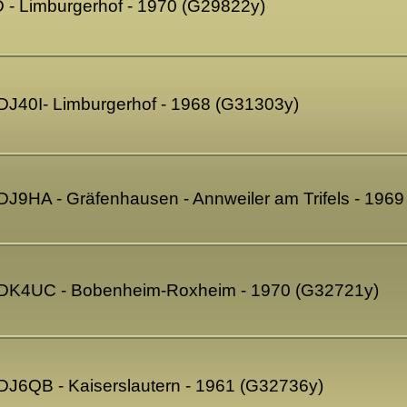
 - Limburgerhof - 1970 (G29822y)
 DJ40I- Limburgerhof - 1968 (G31303y)
DJ9HA - Gräfenhausen - Annweiler am Trifels - 196
- DK4UC - Bobenheim-Roxheim - 1970 (G32721y)
 DJ6QB - Kaiserslautern - 1961 (G32736y)