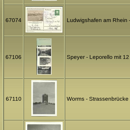
67074
Ludwigshafen am Rhein -
67106
Speyer - Leporello mit 1
67110
Worms - Strassenbrücke 