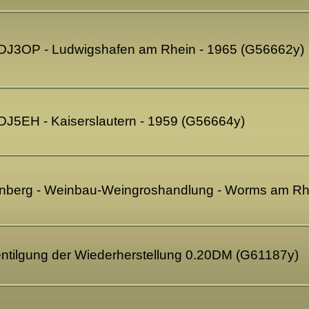
 DJ3OP - Ludwigshafen am Rhein - 1965 (G56662y)
 DJ5EH - Kaiserslautern - 1959 (G56664y)
lckenberg - Weinbau-Weingroshandlung - Worms am R
tilgung der Wiederherstellung 0.20DM (G61187y)