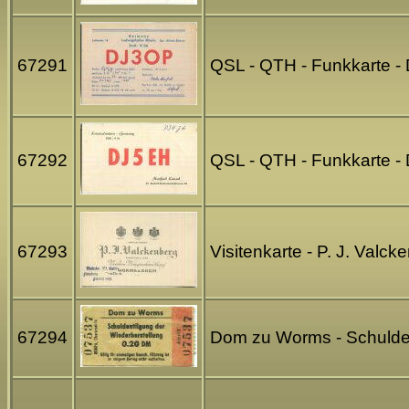
67291
QSL - QTH - Funkkarte -
67292
QSL - QTH - Funkkarte -
67293
Visitenkarte - P. J. Va
67294
Dom zu Worms - Schulden