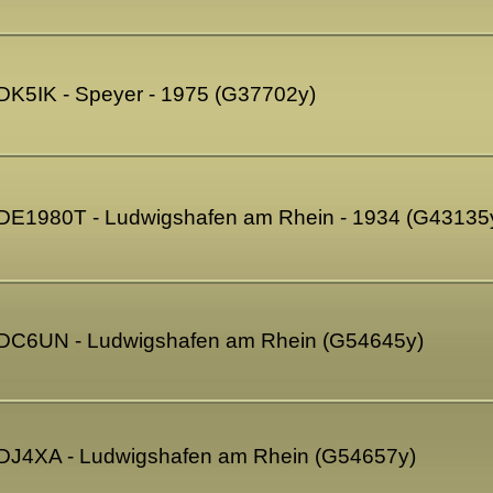
 DK5IK - Speyer - 1975 (G37702y)
 DE1980T - Ludwigshafen am Rhein - 1934 (G43135
- DC6UN - Ludwigshafen am Rhein (G54645y)
 DJ4XA - Ludwigshafen am Rhein (G54657y)