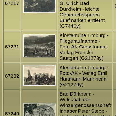
67217
G. Ulrich Bad
Dürkheim - leichte
Gebrauchsspuren -
Briefmarken entfernt
(G7440y)
Klosterruine Limburg -
Fliegeraufnahme -
67231
Foto-AK Grossformat -
Verlag Franckh
Stuttgart (G21278y)
Klosterruine Limburg -
Foto-AK - Verlag Emil
67232
Hartmann Mannheim
(G21279y)
Bad Dürkheim -
Wirtschaft der
Winzergenossenschaft
Inhaber Peter Stepp -
67240