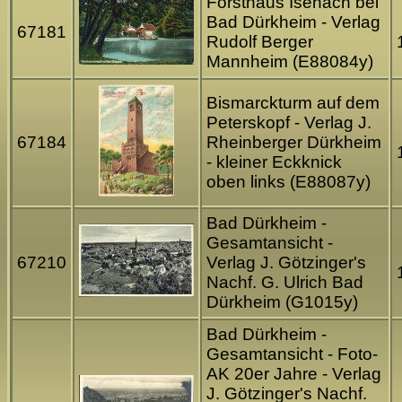
Forsthaus Isenach bei
Bad Dürkheim - Verlag
67181
Rudolf Berger
Mannheim (E88084y)
Bismarckturm auf dem
Peterskopf - Verlag J.
67184
Rheinberger Dürkheim
- kleiner Eckknick
oben links (E88087y)
Bad Dürkheim -
Gesamtansicht -
67210
Verlag J. Götzinger's
Nachf. G. Ulrich Bad
Dürkheim (G1015y)
Bad Dürkheim -
Gesamtansicht - Foto-
AK 20er Jahre - Verlag
J. Götzinger's Nachf.