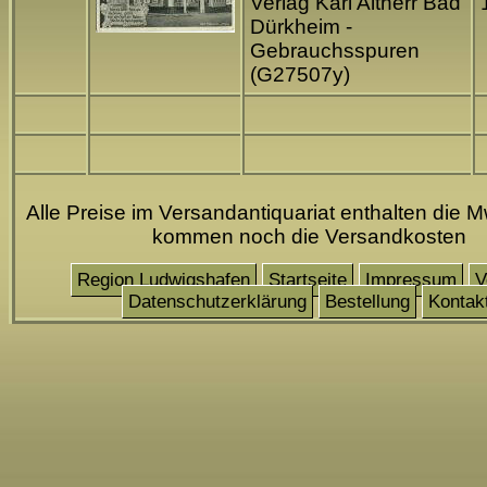
Verlag Karl Altherr Bad
Dürkheim -
Gebrauchsspuren
(G27507y)
Alle Preise im Versandantiquariat enthalten die M
kommen noch die Versandkosten
Region Ludwigshafen
Startseite
Impressum
V
Datenschutzerklärung
Bestellung
Kontak