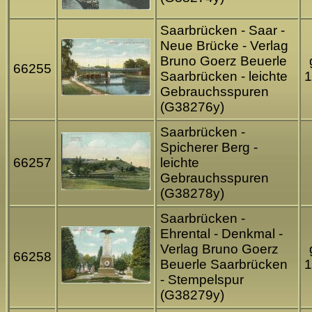
Saarbrücken - Saar -
Neue Brücke - Verlag
Bruno Goerz Beuerle
66255
Saarbrücken - leichte
1
Gebrauchsspuren
(G38276y)
Saarbrücken -
Spicherer Berg -
66257
leichte
Gebrauchsspuren
(G38278y)
Saarbrücken -
Ehrental - Denkmal -
Verlag Bruno Goerz
66258
Beuerle Saarbrücken
1
- Stempelspur
(G38279y)