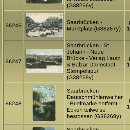
(G38266y)
Saarbrücken -
66246
Marktplatz (G38267y)
1
Saarbrücken - St.
Johann - Neue
Brücke - Verlag Lautz
66247
& Balzar Darmstadt -
1
Stempelspur
(G38268y)
Saarbrücken -
Deutschmühlenweiher
66248
- Briefmarke entfernt -
1
Ecken teilweise
bestossen (G38269y)
Saarbrücken -