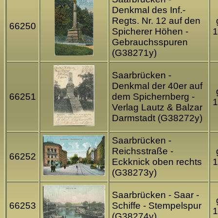
Denkmal des Inf.-
Regts. Nr. 12 auf den
66250
Spicherer Höhen -
1
Gebrauchsspuren
(G38271y)
Saarbrücken -
Denkmal der 40er auf
66251
dem Spichernberg -
1
Verlag Lautz & Balzar
Darmstadt (G38272y)
Saarbrücken -
Reichsstraße -
66252
Eckknick oben rechts
1
(G38273y)
Saarbrücken - Saar -
66253
Schiffe - Stempelspur
1
(G38274y)