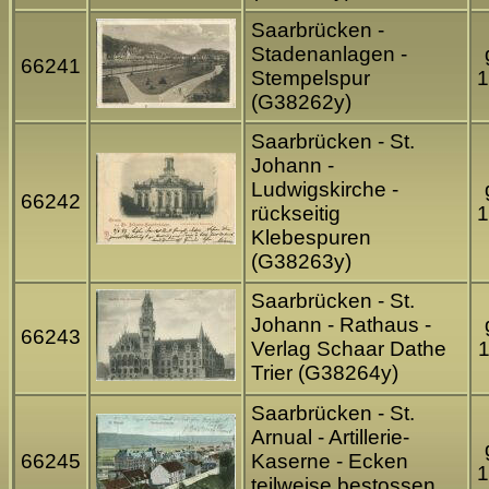
Saarbrücken -
Stadenanlagen -
66241
Stempelspur
1
(G38262y)
Saarbrücken - St.
Johann -
Ludwigskirche -
66242
rückseitig
1
Klebespuren
(G38263y)
Saarbrücken - St.
Johann - Rathaus -
66243
Verlag Schaar Dathe
Trier (G38264y)
Saarbrücken - St.
Arnual - Artillerie-
66245
Kaserne - Ecken
1
teilweise bestossen