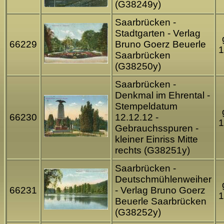
(G38249y)
Saarbrücken -
Stadtgarten - Verlag
66229
Bruno Goerz Beuerle
1
Saarbrücken
(G38250y)
Saarbrücken -
Denkmal im Ehrental -
Stempeldatum
66230
12.12.12 -
1
Gebrauchsspuren -
kleiner Einriss Mitte
rechts (G38251y)
Saarbrücken -
Deutschmühlenweiher
66231
- Verlag Bruno Goerz
1
Beuerle Saarbrücken
(G38252y)