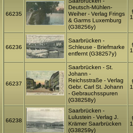
Saarbrücken -
Deutsch-Mühlen-
66235
Weiher - Verlag Frings
1
& Garms Luxemburg
(G38256y)
Saarbrücken -
66236
Schleuse - Briefmarke
1
entfernt (G38257y)
Saarbrücken - St.
Johann -
Reichsstraße - Verlag
66237
Gebr. Carl St. Johann
1
- Gebrauchsspuren
(G38258y)
Saarbrücken -
Lulustein - Verlag J.
66238
Krämer Saarbrücken
1
(G38259y)