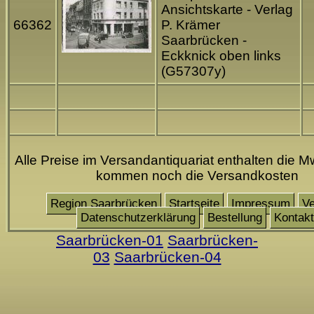
Ansichtskarte - Verlag
66362
P. Krämer
Saarbrücken -
Eckknick oben links
(G57307y)
Alle Preise im Versandantiquariat enthalten die M
kommen noch die Versandkosten
Region Saarbrücken
Startseite
Impressum
Ve
Datenschutzerklärung
Bestellung
Kontakt
Saarbrücken-01
Saarbrücken-
03
Saarbrücken-04