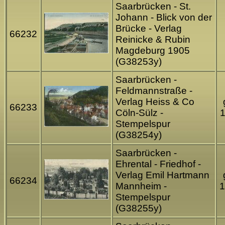
Saarbrücken - St.
Johann - Blick von der
Brücke - Verlag
66232
Reinicke & Rubin
Magdeburg 1905
(G38253y)
Saarbrücken -
Feldmannstraße -
Verlag Heiss & Co
66233
Cöln-Sülz -
Stempelspur
(G38254y)
Saarbrücken -
Ehrental - Friedhof -
Verlag Emil Hartmann
66234
Mannheim -
1
Stempelspur
(G38255y)