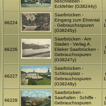
beschrieben -
Eckfehler (G38244y)
Saarbrücken -
Eingang zum Ehrental
66224
- Gebrauchsspuren
1
(G38245y)
Saarbrücken - Am
Staden - Verlag A.
66226
Elieker Saarbrücken -
1
Gebrauchsspuren
(G38247y)
Saarbrücken -
Schlossplatz -
66227
Gebrauchsspuren
1
(G38248y)
Saarbrücken -
Saarhafen - Schiffe -
66228
Gebrauchsspuren