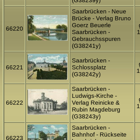
(G38239y)
Saarbrücken - Neue
Brücke - Verlag Bruno
Goerz Beuerle
66220
Saarbrücken -
Gebrauchsspuren
(G38241y)
Saarbrücken -
66221
Schlossplatz
1
(G38242y)
Saarbrücken -
Ludwigs-Kirche -
66222
Verlag Reinicke &
1
Rubin Magdeburg
(G38243y)
Saarbrücken -
Bahnhof - Rückseite
66223