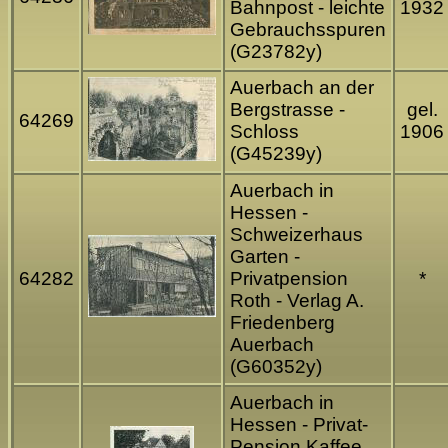
Bahnpost - leichte
1932
Gebrauchsspuren
(G23782y)
Auerbach an der
Bergstrasse -
gel.
64269
Schloss
1906
(G45239y)
Auerbach in
Hessen -
Schweizerhaus
Garten -
64282
Privatpension
*
Roth - Verlag A.
Friedenberg
Auerbach
(G60352y)
Auerbach in
Hessen - Privat-
Pension Kaffee