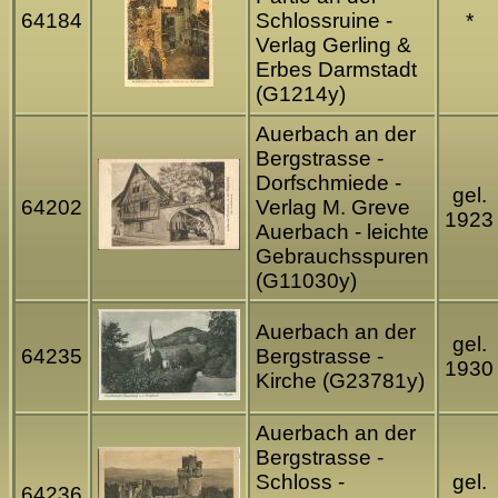
64184
Schlossruine -
*
Verlag Gerling &
Erbes Darmstadt
(G1214y)
Auerbach an der
Bergstrasse -
Dorfschmiede -
gel.
64202
Verlag M. Greve
1923
Auerbach - leichte
Gebrauchsspuren
(G11030y)
Auerbach an der
gel.
64235
Bergstrasse -
1930
Kirche (G23781y)
Auerbach an der
Bergstrasse -
Schloss -
gel.
64236