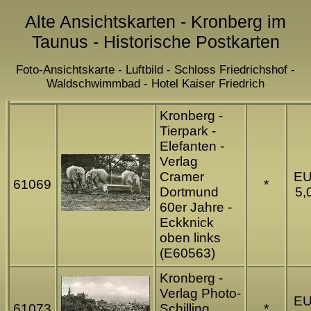
Alte Ansichtskarten - Kronberg im
Taunus - Historische Postkarten
Foto-Ansichtskarte - Luftbild - Schloss Friedrichshof -
Waldschwimmbad - Hotel Kaiser Friedrich
Kronberg -
Tierpark -
Elefanten -
Verlag
Cramer
E
61069
*
Dortmund
5,
60er Jahre -
Eckknick
oben links
(E60563)
Kronberg -
Verlag Photo-
E
61073
Schilling
*