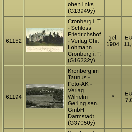
oben links
(G13949y)
Cronberg i. T.
- Schloss
Friedrichshof
gel.
E
61152
- Verlag Chr.
1904
11
Lohmann
Cronberg i. T.
(G16232y)
Kronberg im
Taunus -
Foto-AK -
Verlag
E
61194
Wilhelm
*
7,
Gerling sen.
GmbH
Darmstadt
(G37050y)