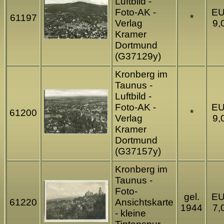
Luftbild -
Foto-AK -
E
61197
*
Verlag
9,
Kramer
Dortmund
(G37129y)
Kronberg im
Taunus -
Luftbild -
Foto-AK -
E
61200
*
Verlag
9,
Kramer
Dortmund
(G37157y)
Kronberg im
Taunus -
Foto-
gel.
E
61220
Ansichtskarte
1944
7,
- kleine