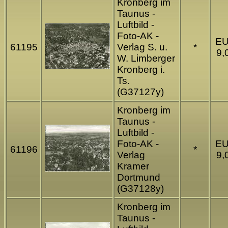
Kronberg im
Taunus -
Luftbild -
Foto-AK -
E
61195
Verlag S. u.
*
9,
W. Limberger
Kronberg i.
Ts.
(G37127y)
Kronberg im
Taunus -
Luftbild -
Foto-AK -
E
61196
*
Verlag
9,
Kramer
Dortmund
(G37128y)
Kronberg im
Taunus -