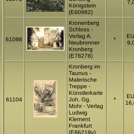
7,
Königstein
(E60982)
Kronenberg
Schloss -
Verlag A.
E
61098
*
Neubronner
9,
Kronberg
(E78278)
Kronberg im
Taunus -
Malerische
Treppe -
Künstlerkarte
E
61104
Joh. Gg.
*
16
Mohr - Verlag
Ludwig
Klement
Frankfurt
(E86219y)