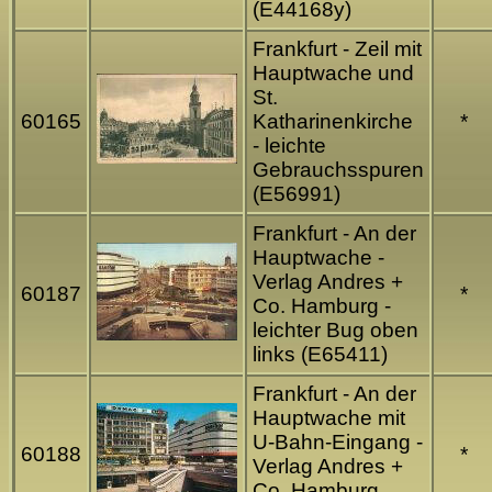
(E44168y)
Frankfurt - Zeil mit
Hauptwache und
St.
60165
Katharinenkirche
*
- leichte
Gebrauchsspuren
(E56991)
Frankfurt - An der
Hauptwache -
Verlag Andres +
60187
*
Co. Hamburg -
leichter Bug oben
links (E65411)
Frankfurt - An der
Hauptwache mit
U-Bahn-Eingang -
60188
*
Verlag Andres +
Co. Hamburg