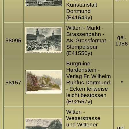
Kunstanstalt
Dortmund
(E41549y)
Witten - Markt -
Strassenbahn -
gel.
58095
AK-Grossformat -
1956
Stempelspur
(E41550y)
Burgruine
Hardenstein -
Verlag Fr. Wilhelm
58157
Ruhfus Dortmund
*
- Ecken teilweise
leicht bestossen
(E92557y)
Witten -
Wetterstrasse
und Wittener
gel.