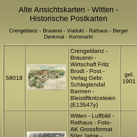
Alte Ansichtskarten - Witten -
Historische Postkarten
Crengeldanz - Brauerei - Viadukt - Rathaus - Berger
Denkmal - Kornmarkt
Crengeldanz -
Brauerei -
Wirtschaft Fritz
Brodt - Post -
gel.
58018
Verlag Gebr.
1901
Schlegtendal
Barmen -
Bleistiftkritzeleien
(E13547y)
Witten - Luftbild -
Rathaus - Foto-
AK Grossformat
50er Jahre -