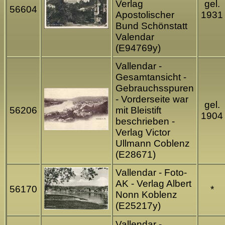
Verlag
gel.
56604
Apostolischer
1931
Bund Schönstatt
Valendar
(E94769y)
Vallendar -
Gesamtansicht -
Gebrauchsspuren
- Vorderseite war
gel.
56206
mit Bleistift
1904
beschrieben -
Verlag Victor
Ullmann Coblenz
(E28671)
Vallendar - Foto-
AK - Verlag Albert
56170
*
Nonn Koblenz
(E25217y)
Vallendar -