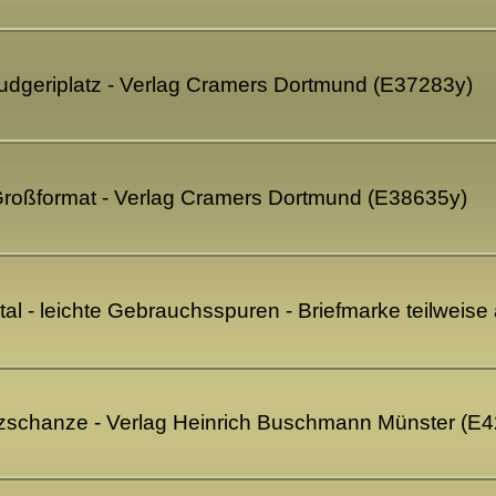
Ludgeriplatz - Verlag Cramers Dortmund (E37283y)
 Großformat - Verlag Cramers Dortmund (E38635y)
otal - leichte Gebrauchsspuren - Briefmarke teilweis
uzschanze - Verlag Heinrich Buschmann Münster (E