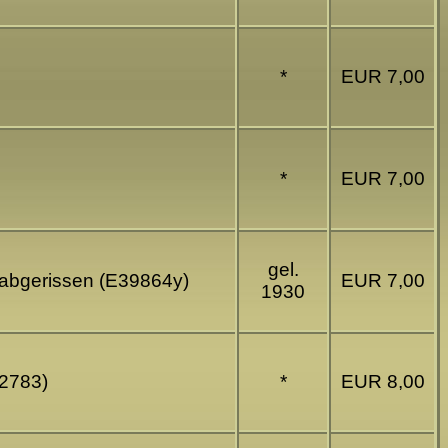
*
EUR 7,00
*
EUR 7,00
gel.
e abgerissen (E39864y)
EUR 7,00
1930
42783)
*
EUR 8,00