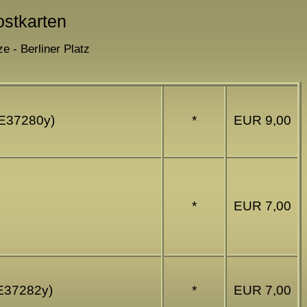
ostkarten
e - Berliner Platz
(E37280y)
*
EUR 9,00
*
EUR 7,00
(E37282y)
*
EUR 7,00