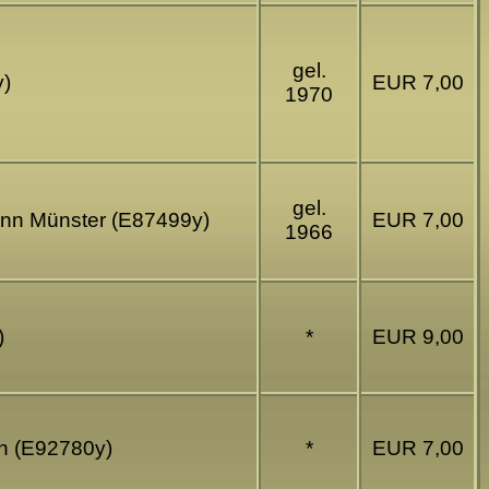
gel.
y)
EUR 7,00
1970
gel.
mann Münster (E87499y)
EUR 7,00
1966
)
*
EUR 9,00
en (E92780y)
*
EUR 7,00