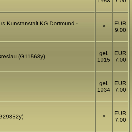
1958
7,00
ers Kunstanstalt KG Dortmund -
EUR
*
9,00
gel.
EUR
 Breslau (G11563y)
1915
7,00
gel.
EUR
1934
7,00
EUR
(G29352y)
*
7,00