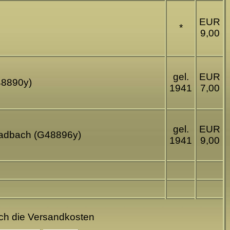
EUR
*
9,00
gel.
EUR
48890y)
1941
7,00
gel.
EUR
-Gladbach (G48896y)
1941
9,00
och die Versandkosten