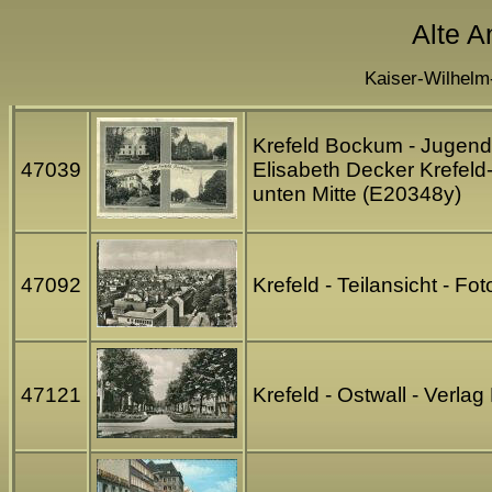
Alte A
Kaiser-Wilhelm
Krefeld Bockum - Jugend
47039
Elisabeth Decker Krefeld
unten Mitte (E20348y)
47092
Krefeld - Teilansicht - 
47121
Krefeld - Ostwall - Verlag