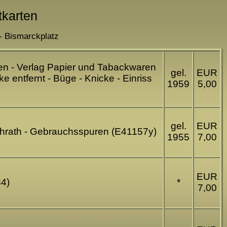
tkarten
- Bismarckplatz
en - Verlag Papier und Tabackwaren
gel.
EUR
entfernt - Büge - Knicke - Einriss
1959
5,00
gel.
EUR
ülchrath - Gebrauchsspuren (E41157y)
1955
7,00
EUR
34)
*
7,00