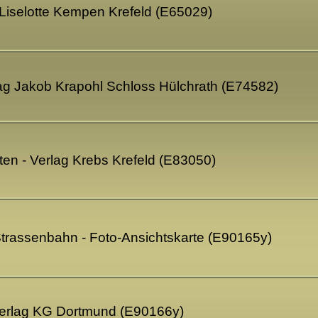
g Liselotte Kempen Krefeld (E65029)
rlag Jakob Krapohl Schloss Hülchrath (E74582)
ten - Verlag Krebs Krefeld (E83050)
 Strassenbahn - Foto-Ansichtskarte (E90165y)
verlag KG Dortmund (E90166y)