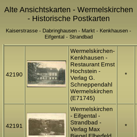
Alte Ansichtskarten - Wermelskirchen
- Historische Postkarten
Kaiserstrasse - Dabringhausen - Markt - Kenkhausen -
Eifgental - Strandbad
Wermelskirchen-
Kenkhausen -
Restaurant Ernst
Hochstein -
42190
*
Verlag G.
Schneppendahl
Wermelskirchen
(E71745)
Wermelskirchen
- Eifgental -
Strandbad -
42191
*
Verlag Max
Biegel Elberfeld