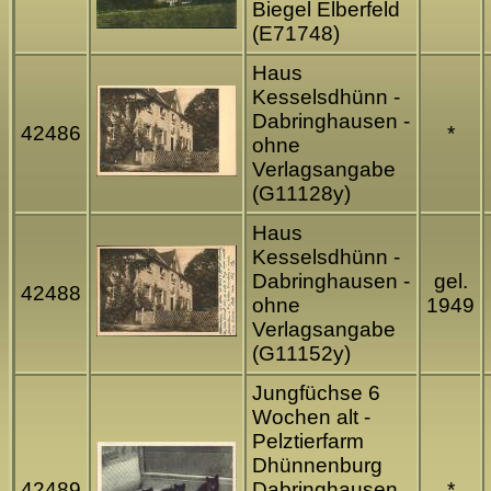
Biegel Elberfeld
(E71748)
Haus
Kesselsdhünn -
Dabringhausen -
42486
*
ohne
Verlagsangabe
(G11128y)
Haus
Kesselsdhünn -
Dabringhausen -
gel.
42488
ohne
1949
Verlagsangabe
(G11152y)
Jungfüchse 6
Wochen alt -
Pelztierfarm
Dhünnenburg
42489
Dabringhausen
*