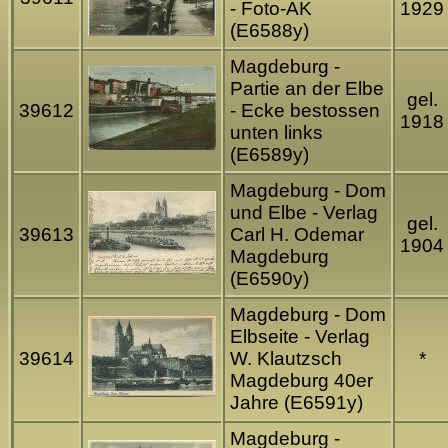
- Foto-AK
1929
(E6588y)
Magdeburg -
Partie an der Elbe
gel.
39612
- Ecke bestossen
1918
unten links
(E6589y)
Magdeburg - Dom
und Elbe - Verlag
gel.
39613
Carl H. Odemar
1904
Magdeburg
(E6590y)
Magdeburg - Dom
Elbseite - Verlag
39614
W. Klautzsch
*
Magdeburg 40er
Jahre (E6591y)
Magdeburg -