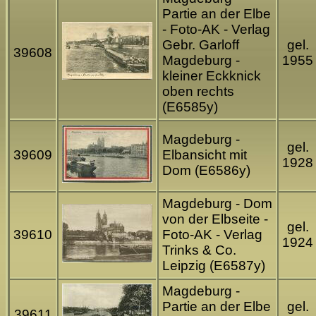
Partie an der Elbe
- Foto-AK - Verlag
Gebr. Garloff
gel.
39608
Magdeburg -
1955
kleiner Eckknick
oben rechts
(E6585y)
Magdeburg -
gel.
39609
Elbansicht mit
1928
Dom (E6586y)
Magdeburg - Dom
von der Elbseite -
gel.
39610
Foto-AK - Verlag
1924
Trinks & Co.
Leipzig (E6587y)
Magdeburg -
Partie an der Elbe
gel.
39611