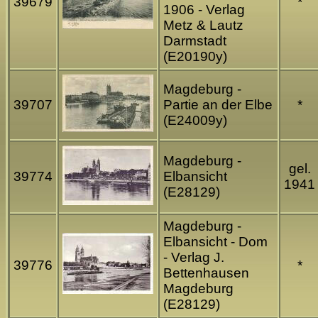
39679
*
1906 - Verlag
Metz & Lautz
Darmstadt
(E20190y)
Magdeburg -
39707
Partie an der Elbe
*
(E24009y)
Magdeburg -
gel.
39774
Elbansicht
1941
(E28129)
Magdeburg -
Elbansicht - Dom
- Verlag J.
39776
*
Bettenhausen
Magdeburg
(E28129)