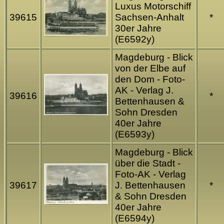
Luxus Motorschiff
39615
Sachsen-Anhalt
*
30er Jahre
(E6592y)
Magdeburg - Blick
von der Elbe auf
den Dom - Foto-
AK - Verlag J.
39616
*
Bettenhausen &
Sohn Dresden
40er Jahre
(E6593y)
Magdeburg - Blick
über die Stadt -
Foto-AK - Verlag
39617
J. Bettenhausen
*
& Sohn Dresden
40er Jahre
(E6594y)