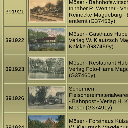
Möser - Bahnhofswirtsch
Inhaber R. Werther - Ve
391921
Reinecke Magdeburg - 
entfernt (G37458y)
Möser - Gasthaus Huber
391922
Verlag W. Klautzsch Ma
Knicke (G37459y)
Möser - Restaurant Hube
391923
Verlag Foto-Hama Mag
(G37460y)
Schermen -
Fleischereimaterialwar
391926
- Bahnpost - Verlag H. 
Möser (G37491y)
Möser - Forsthaus Külza
391924
W. Klautzsch Magdebur