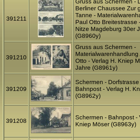
Gruss aus Schermen - 
Berliner Chaussee Zur 
Tanne - Materialwarenh
391211
Paul Otto Breitestrasse 
Nitze Magdeburg 30er 
(G8960y)
Gruss aus Schermen -
Materialwarenhandlung
391210
Otto - Verlag H. Kniep 
Jahre (G8961y)
Schermen - Dorfstrasse 
391209
Bahnpost - Verlag H. K
(G8962y)
Schermen - Bahnpost - 
391208
Kniep Möser (G8963y)