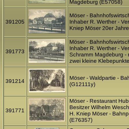
Magdeburg (E57058)
Möser - Bahnhofswirtsch
391205
Inhaber R. Werther - Ver
Kniep Möser 20er Jahr
Möser - Bahnhofswirtsch
Inhaber R. Werther - Ver
391773
Schramm Magdeburg - r
zwei kleine Klebepunkt
Möser - Waldpartie - Ba
391214
(G12111y)
Möser - Restaurant Hube
Besitzer Wilhelm Wesch
391771
H. Kniep Möser - Bahnp
(E76357)