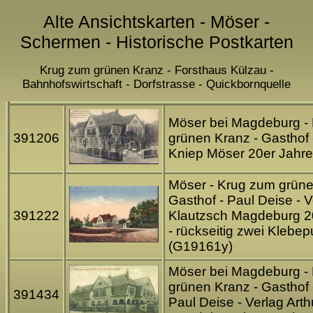
Alte Ansichtskarten - Möser -
Schermen - Historische Postkarten
Krug zum grünen Kranz - Forsthaus Külzau -
Bahnhofswirtschaft - Dorfstrasse - Quickbornquelle
Möser bei Magdeburg -
391206
grünen Kranz - Gasthof 
Kniep Möser 20er Jahr
Möser - Krug zum grüne
Gasthof - Paul Deise - V
391222
Klautzsch Magdeburg 2
- rückseitig zwei Klebe
(G19161y)
Möser bei Magdeburg -
grünen Kranz - Gasthof 
391434
Paul Deise - Verlag Art