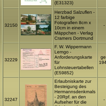
(E31323)
Herzbad Salzuflen -
12 farbige
Fotografien 8cm x
32150
-
10cm in einem
Mäppchen - Verlag
Cramers Dortmund
F. W. Wippermann
Lemgo -
Anforderungskarte
gel
32229
für
19
Lohnsteuertabellen
(E59852)
Erlaubniskarte zur
Besteigung des
Hermannsdenkmals
- 20Rpf. an den
32247
-
Aufseher für die