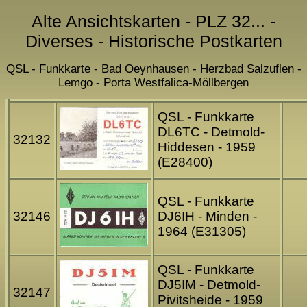
Alte Ansichtskarten - PLZ 32... -
Diverses - Historische Postkarten
QSL - Funkkarte - Bad Oeynhausen - Herzbad Salzuflen -
Lemgo - Porta Westfalica-Möllbergen
QSL - Funkkarte
DL6TC - Detmold-
32132
Hiddesen - 1959
(E28400)
QSL - Funkkarte
32146
DJ6IH - Minden -
1964 (E31305)
QSL - Funkkarte
DJ5IM - Detmold-
32147
Pivitsheide - 1959