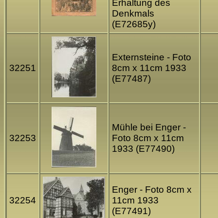
Erhaltung des
Denkmals
(E72685y)
Externsteine - Foto
32251
8cm x 11cm 1933
(E77487)
Mühle bei Enger -
32253
Foto 8cm x 11cm
1933 (E77490)
Enger - Foto 8cm x
32254
11cm 1933
(E77491)