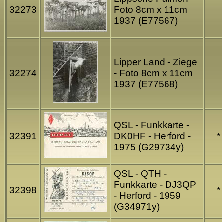
32273
Foto 8cm x 11cm
1937 (E77567)
Lipper Land - Ziege
32274
- Foto 8cm x 11cm
1937 (E77568)
QSL - Funkkarte -
32391
DK0HF - Herford -
*
1975 (G29734y)
QSL - QTH -
Funkkarte - DJ3QP
32398
*
- Herford - 1959
(G34971y)