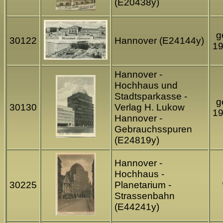
(E20438y)
g
30122
Hannover (E24144y)
1
Hannover -
Hochhaus und
Stadtsparkasse -
g
30130
Verlag H. Lukow
1
Hannover -
Gebrauchsspuren
(E24819y)
Hannover -
Hochhaus -
30225
Planetarium -
Strassenbahn
(E44241y)