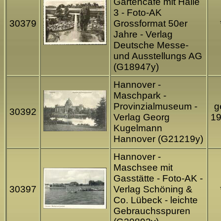
Gartencafe mit Halle
3 - Foto-AK
30379
Grossformat 50er
Jahre - Verlag
Deutsche Messe-
und Ausstellungs AG
(G18947y)
Hannover -
Maschpark -
Provinzialmuseum -
g
30392
Verlag Georg
1
Kugelmann
Hannover (G21219y)
Hannover -
Maschsee mit
Gasstätte - Foto-AK -
30397
Verlag Schöning &
Co. Lübeck - leichte
Gebrauchsspuren