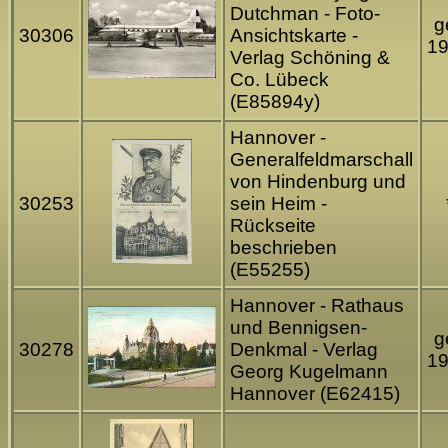
Dutchman - Foto-
g
30306
Ansichtskarte -
1
Verlag Schöning &
Co. Lübeck
(E85894y)
Hannover -
Generalfeldmarschall
von Hindenburg und
30253
sein Heim -
Rückseite
beschrieben
(E55255)
Hannover - Rathaus
und Bennigsen-
g
30278
Denkmal - Verlag
1
Georg Kugelmann
Hannover (E62415)