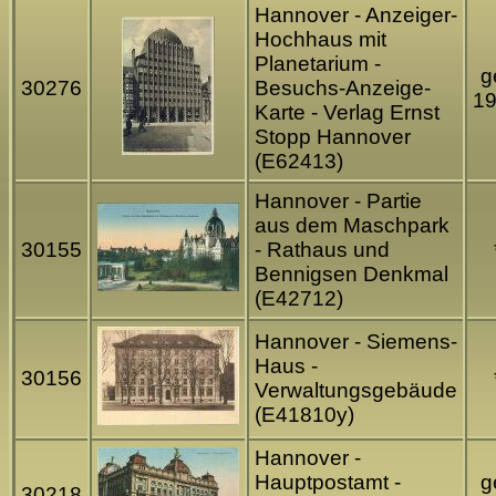
Hannover - Anzeiger-
Hochhaus mit
Planetarium -
g
30276
Besuchs-Anzeige-
1
Karte - Verlag Ernst
Stopp Hannover
(E62413)
Hannover - Partie
aus dem Maschpark
30155
- Rathaus und
Bennigsen Denkmal
(E42712)
Hannover - Siemens-
Haus -
30156
Verwaltungsgebäude
(E41810y)
Hannover -
Hauptpostamt -
g
30218