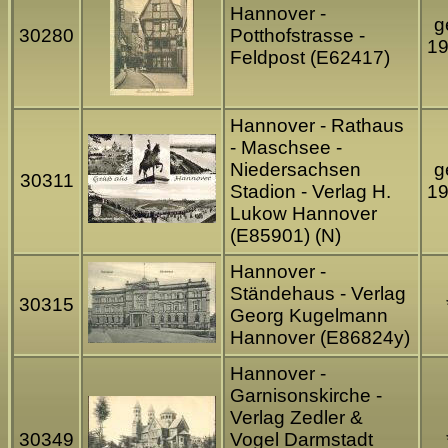
Hannover -
g
30280
Potthofstrasse -
1
Feldpost (E62417)
Hannover - Rathaus
- Maschsee -
Niedersachsen
g
30311
Stadion - Verlag H.
1
Lukow Hannover
(E85901) (N)
Hannover -
Ständehaus - Verlag
30315
Georg Kugelmann
Hannover (E86824y)
Hannover -
Garnisonskirche -
Verlag Zedler &
30349
Vogel Darmstadt