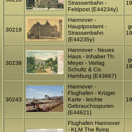
Strassenbahn -
1
Feldpost (E44234y)
Hannover -
Hauptpostamt -
g
30219
Strassenbahn
1
(E44235y)
Hannover - Neues
Haus - Inhaber Th.
g
30238
Meyer - Verlag
1
Schultz & Co.
Hamburg (E43667)
Hannover -
Flughafen - Krüger
30243
Karte - leichte
1
Gebrauchsspuren
(E44621)
Flughafen Hannover
- KLM The flying