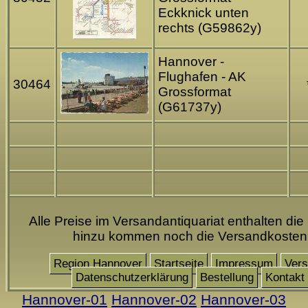
Eckknick unten
rechts (G59862y)
Hannover -
Flughafen - AK
30464
Grossformat
(G61737y)
Alle Preise im Versandantiquariat enthalten die
hinzu kommen noch die Versandkosten
Region Hannover
Startseite
Impressum
Ver
Datenschutzerklärung
Bestellung
Kontakt
Hannover-01
Hannover-02
Hannover-03