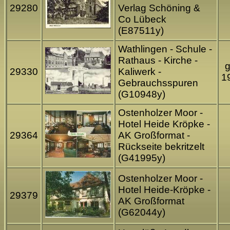
29280
Verlag Schöning &
Co Lübeck
(E87511y)
Wathlingen - Schule -
Rathaus - Kirche -
g
29330
Kaliwerk -
1
Gebrauchsspuren
(G10948y)
Ostenholzer Moor -
Hotel Heide Kröpke -
29364
AK Großformat -
Rückseite bekritzelt
(G41995y)
Ostenholzer Moor -
Hotel Heide-Kröpke -
29379
AK Großformat
(G62044y)