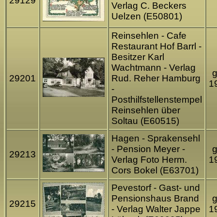
29129
Verlag C. Beckers
Uelzen (E50801)
Reinsehlen - Cafe
Restaurant Hof Barrl -
Besitzer Karl
Wachtmann - Verlag
g
29201
Rud. Reher Hamburg
1
-
Posthilfstellenstempel
Reinsehlen über
Soltau (E60515)
Hagen - Sprakensehl
- Pension Meyer -
g
29213
Verlag Foto Herm.
1
Cors Bokel (E63701)
Pevestorf - Gast- und
Pensionshaus Brand
g
29215
- Verlag Walter Jappe
1