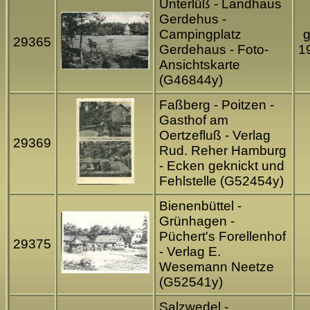
Unterlüß - Landhaus
Gerdehus -
Campingplatz
g
29365
Gerdehaus - Foto-
1
Ansichtskarte
(G46844y)
Faßberg - Poitzen -
Gasthof am
Oertzefluß - Verlag
29369
Rud. Reher Hamburg
- Ecken geknickt und
Fehlstelle (G52454y)
Bienenbüttel -
Grünhagen -
Püchert's Forellenhof
29375
- Verlag E.
Wesemann Neetze
(G52541y)
Salzwedel -