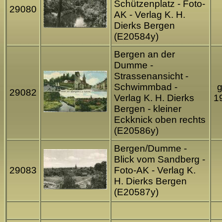
Schützenplatz - Foto-
29080
AK - Verlag K. H.
Dierks Bergen
(E20584y)
Bergen an der
Dumme -
Strassenansicht -
Schwimmbad -
g
29082
Verlag K. H. Dierks
1
Bergen - kleiner
Eckknick oben rechts
(E20586y)
Bergen/Dumme -
Blick vom Sandberg -
29083
Foto-AK - Verlag K.
H. Dierks Bergen
(E20587y)