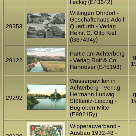
fleckig (E43642)
Wittingen Ohrdorf -
Geschäftshaus Adolf
29353
Querfurth - Verlag
Heinr. C. Otto Kiel
(G37494y)
Partie am Achterberg
g
29122
- Verlag Rolf & Co.
1
Hannover (E45198)
Wasserpavillon in
Achterberg - Verlag
Hermann Ludwig
g
29292
Stötteritz-Leipzig -
1
Bug oben Mitte
(E99215y)
Wipperauverband -
Ausbau 1932-48 -