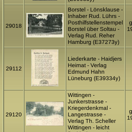
Borstel - Lönsklause -
Inhaber Rud. Lührs -
Posthilfstellenstempel
g
29018
Borstel über Soltau -
1
Verlag Rud. Reher
Hamburg (E37273y)
Liederkarte - Haidjers
Heimat - Verlag
29112
Edmund Hahn
Lüneburg (E39334y)
Wittingen -
Junkerstrasse -
Kriegerdenkmal -
g
29120
Langestrasse -
1
Verlag Th. Scheller
Wittingen - leicht