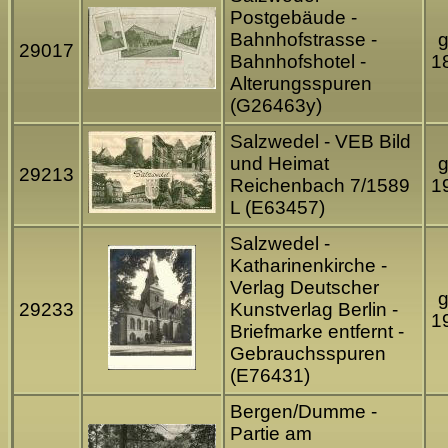
Postgebäude -
Bahnhofstrasse -
g
29017
Bahnhofshotel -
1
Alterungsspuren
(G26463y)
Salzwedel - VEB Bild
und Heimat
g
29213
Reichenbach 7/1589
1
L (E63457)
Salzwedel -
Katharinenkirche -
Verlag Deutscher
g
29233
Kunstverlag Berlin -
1
Briefmarke entfernt -
Gebrauchsspuren
(E76431)
Bergen/Dumme -
Partie am