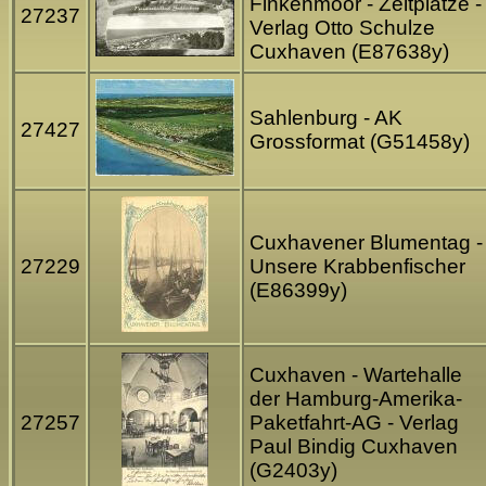
Finkenmoor - Zeltplätze -
27237
Verlag Otto Schulze
Cuxhaven (E87638y)
Sahlenburg - AK
27427
Grossformat (G51458y)
Cuxhavener Blumentag -
27229
Unsere Krabbenfischer
(E86399y)
Cuxhaven - Wartehalle
der Hamburg-Amerika-
27257
Paketfahrt-AG - Verlag
Paul Bindig Cuxhaven
(G2403y)