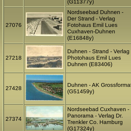
(G11377y)
Nordseebad Duhnen -
Der Strand - Verlag
27076
Fotohaus Emil Lues
Cuxhaven-Duhnen
(E16848y)
Duhnen - Strand - Verlag
27218
Photohaus Emil Lues
Duhnen (E83406)
Duhnen - AK Grossforma
27428
(G51459y)
Nordseebad Cuxhaven -
Panorama - Verlag Dr.
27374
Trenkler Co. Hamburg
(G17324y)