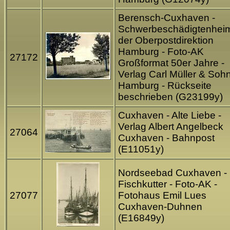
Berensch-Cuxhaven -
Schwerbeschädigtenhei
der Oberpostdirektion
Hamburg - Foto-AK
27172
Großformat 50er Jahre -
Verlag Carl Müller & Soh
Hamburg - Rückseite
beschrieben (G23199y)
Cuxhaven - Alte Liebe -
Verlag Albert Angelbeck
27064
Cuxhaven - Bahnpost
(E11051y)
Nordseebad Cuxhaven -
Fischkutter - Foto-AK -
27077
Fotohaus Emil Lues
Cuxhaven-Duhnen
(E16849y)