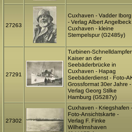
Cuxhaven - Vadder Iborg
- Verlag Albert Angelbeck
27263
Cuxhaven - kleine
Stempelspur (G2485y)
Turbinen-Schnelldampfer
Kaiser an der
Seebäderbrücke in
Cuxhaven - Hapag
27291
Seebäderdienst - Foto-A
Grossformat 30er Jahre -
Verlag Georg Stilke
Hamburg (G5287y)
Cuxhaven - Kriegshafen 
Foto-Ansichtskarte -
27302
Verlag F. Finke
Wilhelmshaven