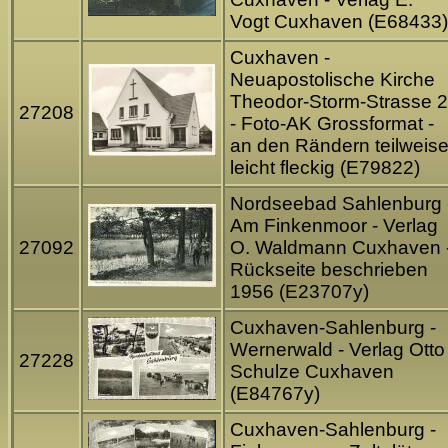
Vogt Cuxhaven (E68433)
Cuxhaven -
Neuapostolische Kirche
Theodor-Storm-Strasse 2
27208
- Foto-AK Grossformat -
an den Rändern teilweis
leicht fleckig (E79822)
Nordseebad Sahlenburg 
Am Finkenmoor - Verlag
27092
O. Waldmann Cuxhaven 
Rückseite beschrieben
1956 (E23707y)
Cuxhaven-Sahlenburg -
Wernerwald - Verlag Otto
27228
Schulze Cuxhaven
(E84767y)
Cuxhaven-Sahlenburg -