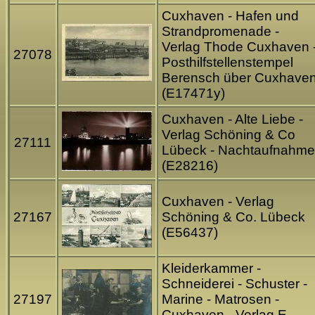
Cuxhaven - Hafen und
Strandpromenade -
Verlag Thode Cuxhaven 
27078
Posthilfstellenstempel
Berensch über Cuxhave
(E17471y)
Cuxhaven - Alte Liebe -
Verlag Schöning & Co
27111
Lübeck - Nachtaufnahme
(E28216)
Cuxhaven - Verlag
27167
Schöning & Co. Lübeck
(E56437)
Kleiderkammer -
Schneiderei - Schuster -
27197
Marine - Matrosen -
Cuxhaven - Verlag E.