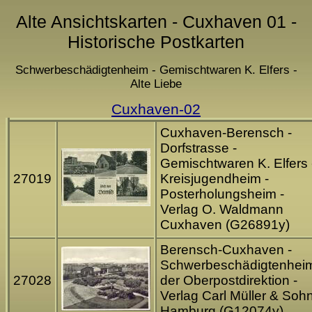
Alte Ansichtskarten - Cuxhaven 01 -
Historische Postkarten
Schwerbeschädigtenheim - Gemischtwaren K. Elfers -
Alte Liebe
Cuxhaven-02
Cuxhaven-Berensch -
Dorfstrasse -
Gemischtwaren K. Elfers 
27019
Kreisjugendheim -
Posterholungsheim -
Verlag O. Waldmann
Cuxhaven (G26891y)
Berensch-Cuxhaven -
Schwerbeschädigtenhei
27028
der Oberpostdirektion -
Verlag Carl Müller & Soh
Hamburg (G12074y)