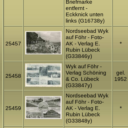
Briefmarke
entfernt -
Eckknick unten
links (G16738y)
Nordseebad Wyk
auf Föhr - Foto-
25457
AK - Verlag E.
*
Rubin Lübeck
(G33846y)
Wyk auf Föhr -
Verlag Schöning
gel.
25458
& Co. Lübeck
1952
(G33847y)
Nordseebad Wyk
auf Föhr - Foto-
25459
AK - Verlag E.
*
Rubin Lübeck
(G33848y)