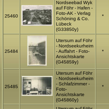
Nordseebad Wyk
auf Föhr - Hafen -
Foto-AK - Verlag
25460
*
Schöning & Co.
Lübeck
(G33850y)
Utersum auf Föhr
- Nordseekurheim
25484
- Auffahrt - Foto-
*
Ansichtskarte
(G45859y)
Utersum auf Föhr
- Nordseekurheim
- Schlafzimmer -
25485
*
Foto-
Ansichtskarte
(G45860y)
Utersum auf Föhr