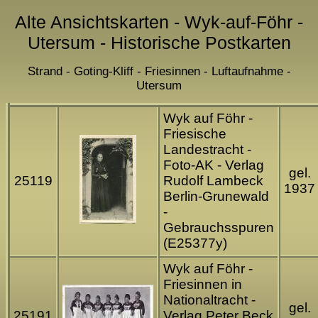
Alte Ansichtskarten - Wyk-auf-Föhr -
Utersum - Historische Postkarten
Strand - Goting-Kliff - Friesinnen - Luftaufnahme -
Utersum
Wyk auf Föhr -
Friesische
Landestracht -
Foto-AK - Verlag
gel.
25119
Rudolf Lambeck
1937
Berlin-Grunewald
-
Gebrauchsspuren
(E25377y)
Wyk auf Föhr -
Friesinnen in
Nationaltracht -
gel.
25191
Verlag Peter Beck