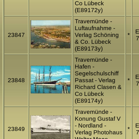
Co Lübeck
(E89172y)
Travemünde -
Luftaufnahme -
23847
Verlag Schöning
*
7
& Co. Lübeck
(E89173y)
Travemünde -
Hafen -
Segelschulschiff
23848
Passat - Verlag
*
7
Richard Clasen &
Co Lübeck
(E89174y)
Travemünde -
Konung Gustaf V
- Nordland -
23849
*
Verlag Photohaus
7