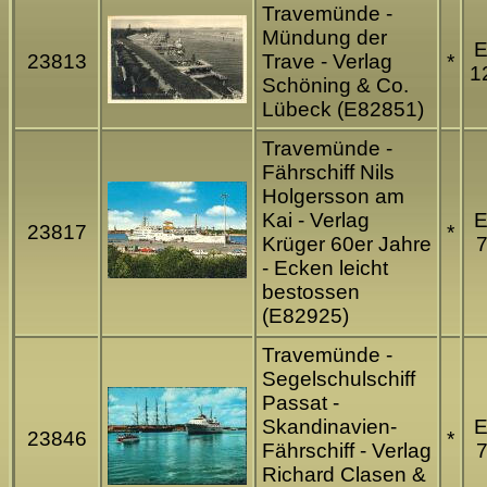
Travemünde -
Mündung der
23813
Trave - Verlag
*
1
Schöning & Co.
Lübeck (E82851)
Travemünde -
Fährschiff Nils
Holgersson am
Kai - Verlag
23817
*
Krüger 60er Jahre
7
- Ecken leicht
bestossen
(E82925)
Travemünde -
Segelschulschiff
Passat -
Skandinavien-
23846
*
Fährschiff - Verlag
7
Richard Clasen &