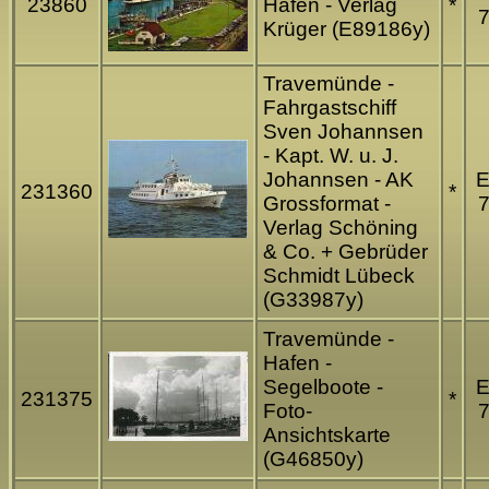
23860
Hafen - Verlag
*
7
Krüger (E89186y)
Travemünde -
Fahrgastschiff
Sven Johannsen
- Kapt. W. u. J.
Johannsen - AK
231360
*
Grossformat -
7
Verlag Schöning
& Co. + Gebrüder
Schmidt Lübeck
(G33987y)
Travemünde -
Hafen -
Segelboote -
231375
*
Foto-
7
Ansichtskarte
(G46850y)