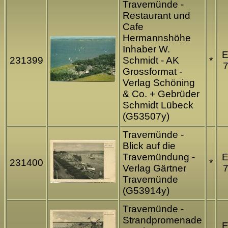
Travemünde -
Restaurant und
Cafe
Hermannshöhe
Inhaber W.
231399
Schmidt - AK
*
7
Grossformat -
Verlag Schöning
& Co. + Gebrüder
Schmidt Lübeck
(G53507y)
Travemünde -
Blick auf die
Travemündung -
231400
*
Verlag Gärtner
7
Travemünde
(G53914y)
Travemünde -
Strandpromenade