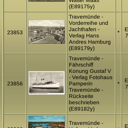
Walter Maas
(E89175y)
Travemünde -
Vorderreihe und
Jachthafen -
23853
*
Verlag Hans
7
Andres Hamburg
(E89179y)
Travemünde -
Fährschiff
Konung Gustaf V
- Verlag Fotohaus
23856
Pamperin
*
7
Travemünde -
Rückseite
beschrieben
(E89182y)
Travemünde -