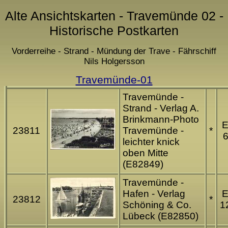
Alte Ansichtskarten - Travemünde 02 -
Historische Postkarten
Vorderreihe - Strand - Mündung der Trave - Fährschiff
Nils Holgersson
Travemünde-01
Travemünde -
Strand - Verlag A.
Brinkmann-Photo
23811
Travemünde -
*
6
leichter knick
oben Mitte
(E82849)
Travemünde -
Hafen - Verlag
23812
*
Schöning & Co.
1
Lübeck (E82850)