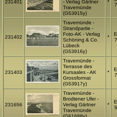
231401
- Verlag Gärtner
*
7
Travemünde
(G53915y)
Travemünde -
Strandpartie -
Foto-AK - Verlag
231402
*
Schöning & Co.
7
Lübeck
(G53916y)
Travemünde -
Terrasse des
231403
Kursaales - AK
*
7
Grossformat
(G53917y)
Travemünde -
Brodtener Ufer -
231656
Verlag Gärtner
*
5
Travemünde
(G61688y)