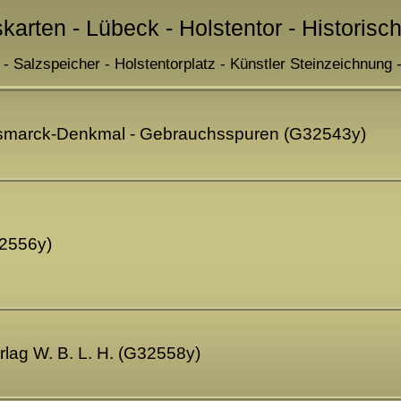
skarten - Lübeck - Holstentor - Historisc
 Salzspeicher - Holstentorplatz - Künstler Steinzeichnung -
Bismarck-Denkmal - Gebrauchsspuren (G32543y)
32556y)
rlag W. B. L. H. (G32558y)