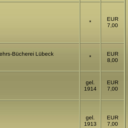
EUR
*
7,00
kehrs-Bücherei Lübeck
EUR
*
8,00
gel.
EUR
1914
7,00
gel.
EUR
1913
7,00