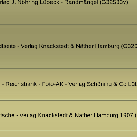
Verlag J. Nöhring Lübeck - Randmängel (G32533y)
adtseite - Verlag Knackstedt & Näther Hamburg (G32
tz - Reichsbank - Foto-AK - Verlag Schöning & Co L
Kutsche - Verlag Knackstedt & Näther Hamburg 1907