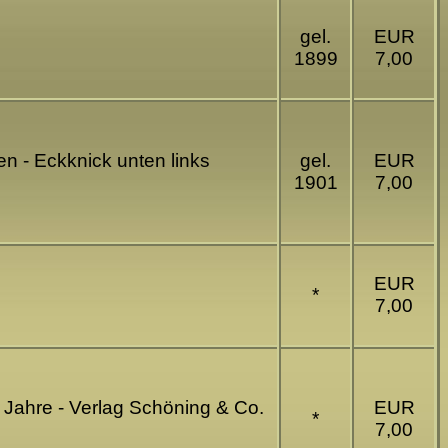
gel.
EUR
1899
7,00
n - Eckknick unten links
gel.
EUR
1901
7,00
EUR
*
7,00
r Jahre - Verlag Schöning & Co.
EUR
*
7,00