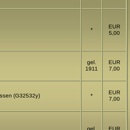
EUR
*
5,00
gel.
EUR
1911
7,00
EUR
tossen (G32532y)
*
7,00
gel.
EUR