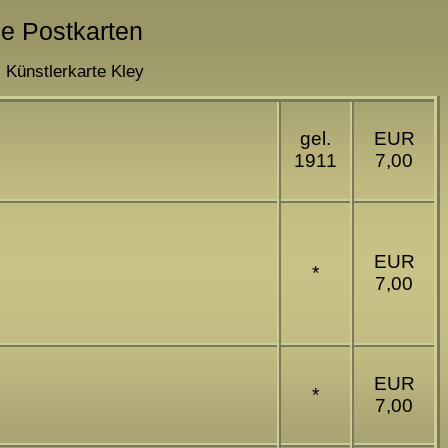
he Postkarten
 Künstlerkarte Kley
gel.
EUR
1911
7,00
EUR
*
7,00
EUR
*
7,00