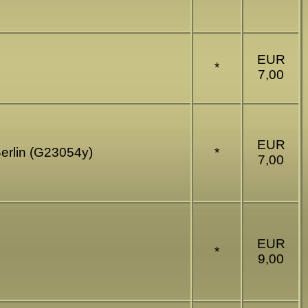
EUR
*
7,00
EUR
Berlin (G23054y)
*
7,00
EUR
*
9,00