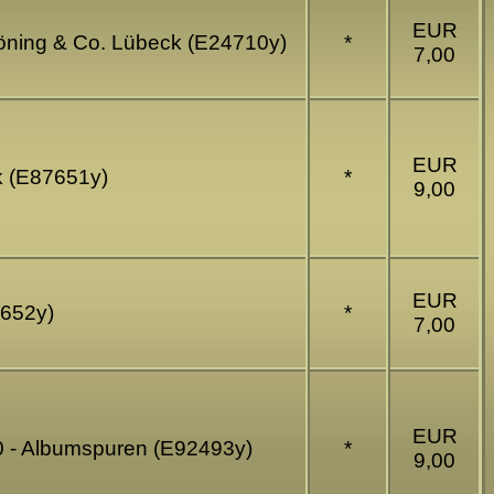
EUR
höning & Co. Lübeck (E24710y)
*
7,00
EUR
ck (E87651y)
*
9,00
EUR
7652y)
*
7,00
EUR
900 - Albumspuren (E92493y)
*
9,00