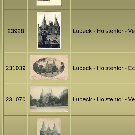
23928
Lübeck - Holstentor - V
231039
Lübeck - Holstentor - E
231070
Lübeck - Holstentor - V