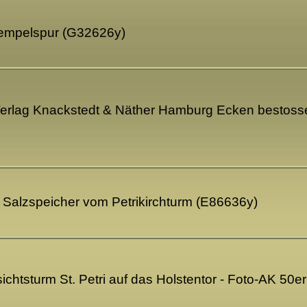
Stempelspur (G32626y)
 Verlag Knackstedt & Näther Hamburg Ecken bestosse
 Salzspeicher vom Petrikirchturm (E86636y)
ichtsturm St. Petri auf das Holstentor - Foto-AK 50e