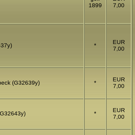
1899
7,00
EUR
637y)
*
7,00
EUR
übeck (G32639y)
*
7,00
EUR
 (G32643y)
*
7,00