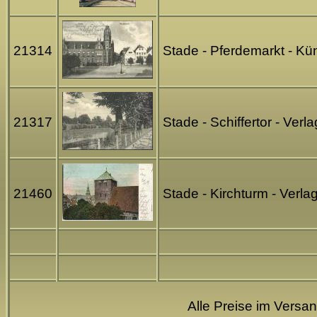
21314
Stade - Pferdemarkt - Kü
21317
Stade - Schiffertor - Ve
21460
Stade - Kirchturm - Verl
Alle Preise im Versa