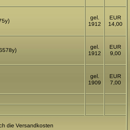
gel.
EUR
75y)
1912
14,00
gel.
EUR
16578y)
1912
9,00
gel.
EUR
1909
7,00
och die Versandkosten