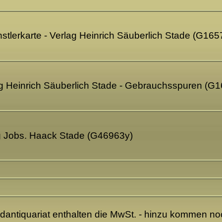
nstlerkarte - Verlag Heinrich Säuberlich Stade (G165
rlag Heinrich Säuberlich Stade - Gebrauchsspuren (G
ag Jobs. Haack Stade (G46963y)
ndantiquariat enthalten die MwSt. - hinzu kommen n