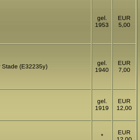
gel.
EUR
1953
5,00
gel.
EUR
er Stade (E32235y)
1940
7,00
gel.
EUR
1919
12,00
EUR
*
12,00