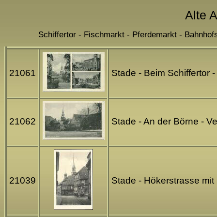
Alte 
Schiffertor - Fischmarkt - Pferdemarkt - Bahnho
21061
Stade - Beim Schiffertor
21062
Stade - An der Börne - V
21039
Stade - Hökerstrasse mit