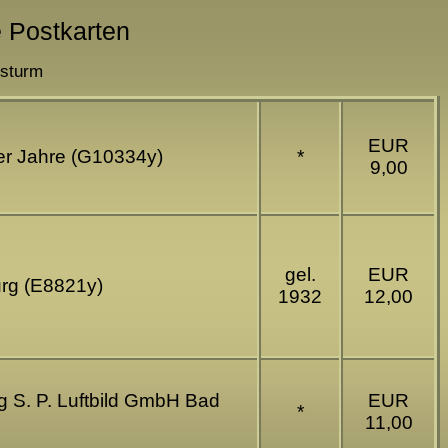
e Postkarten
ssturm
EUR
er Jahre (G10334y)
*
9,00
gel.
EUR
urg (E8821y)
1932
12,00
ag S. P. Luftbild GmbH Bad
EUR
*
11,00