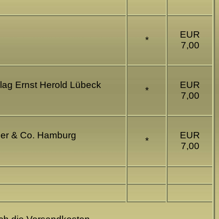
EUR
*
7,00
rlag Ernst Herold Lübeck
EUR
*
7,00
auer & Co. Hamburg
EUR
*
7,00