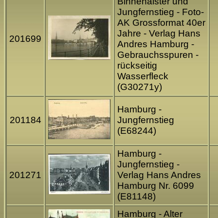
Binnenalster und
Jungfernstieg - Foto-
AK Grossformat 40er
Jahre - Verlag Hans
201699
Andres Hamburg -
Gebrauchsspuren -
rückseitig
Wasserfleck
(G30271y)
Hamburg -
201184
Jungfernstieg
(E68244)
Hamburg -
Jungfernstieg -
201271
Verlag Hans Andres
Hamburg Nr. 6099
(E81148)
Hamburg - Alter