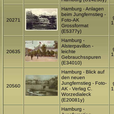
Hamburg - Anlagen
beim Jungfernstieg -
20271
Foto-AK
1
Grossformat
(E5377y)
Hamburg -
Alsterpavillon -
20635
leichte
1
Gebrauchsspuren
(E34010)
Hamburg - Blick auf
den neuen
Jungfernstieg - Foto-
20560
AK - Verlag C.
1
Worzedialeck
(E20081y)
Hamburg -