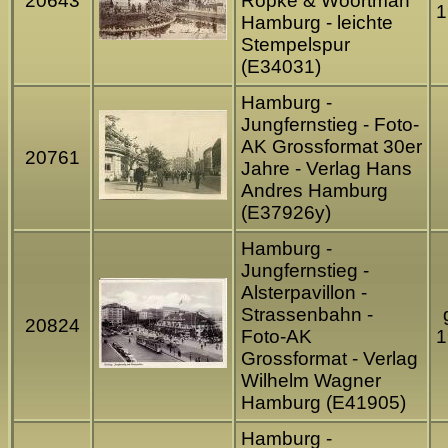
20643
Röpke & Woortman
1
Hamburg - leichte
Stempelspur
(E34031)
Hamburg -
Jungfernstieg - Foto-
AK Grossformat 30er
20761
Jahre - Verlag Hans
Andres Hamburg
(E37926y)
Hamburg -
Jungfernstieg -
Alsterpavillon -
Strassenbahn -
20824
Foto-AK
1
Grossformat - Verlag
Wilhelm Wagner
Hamburg (E41905)
Hamburg -