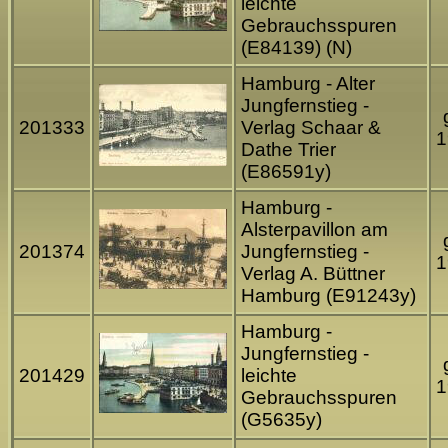
leichte
Gebrauchsspuren
(E84139) (N)
Hamburg - Alter
Jungfernstieg -
201333
Verlag Schaar &
1
Dathe Trier
(E86591y)
Hamburg -
Alsterpavillon am
201374
Jungfernstieg -
1
Verlag A. Büttner
Hamburg (E91243y)
Hamburg -
Jungfernstieg -
201429
leichte
1
Gebrauchsspuren
(G5635y)