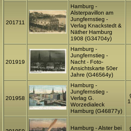
Hamburg -
Alsterpavillon am
Jungfernstieg -
201711
Verlag Knackstedt &
Näther Hamburg
1908 (G34704y)
Hamburg -
Jungfernstieg -
201919
Nacht - Foto-
Ansichtskarte 50er
Jahre (G46564y)
Hamburg -
Jungfernstieg -
201958
Verlag G.
1
Worzedialeck
Hamburg (G46877y)
Hamburg - Alster bei