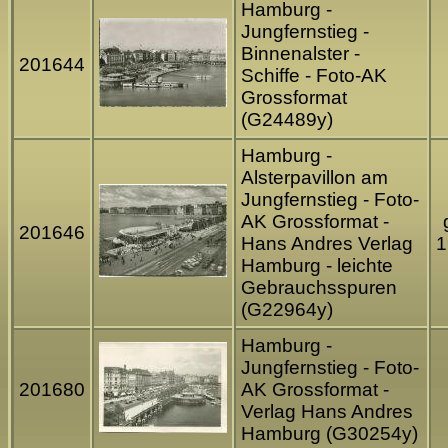
Hamburg -
Jungfernstieg -
Binnenalster -
201644
Schiffe - Foto-AK
Grossformat
(G24489y)
Hamburg -
Alsterpavillon am
Jungfernstieg - Foto-
AK Grossformat -
201646
Hans Andres Verlag
1
Hamburg - leichte
Gebrauchsspuren
(G22964y)
Hamburg -
Jungfernstieg - Foto-
201680
AK Grossformat -
Verlag Hans Andres
Hamburg (G30254y)