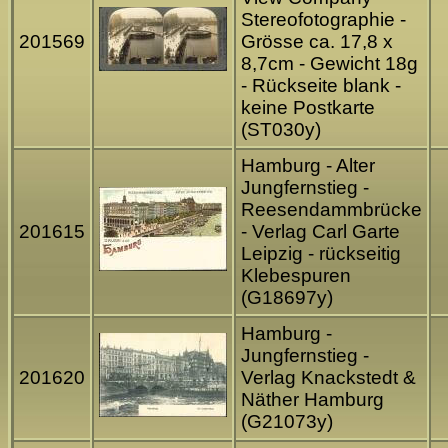
Stereofotographie -
201569
Grösse ca. 17,8 x
8,7cm - Gewicht 18g
- Rückseite blank -
keine Postkarte
(ST030y)
Hamburg - Alter
Jungfernstieg -
Reesendammbrücke
201615
- Verlag Carl Garte
Leipzig - rückseitig
Klebespuren
(G18697y)
Hamburg -
Jungfernstieg -
201620
Verlag Knackstedt &
Näther Hamburg
(G21073y)