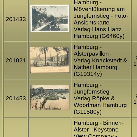
Hamburg -
Mövenfütterung am
Jungfernstieg - Foto-
201433
Ansichtskarte -
Verlag Hans Hartz
Hamburg (G6460y)
Hamburg -
Alsterpavillon -
201021
Verlag Knackstedt &
1
Näther Hamburg
(G10314y)
Hamburg -
Jungfernstieg -
201453
Verlag Röpke &
1
Woortman Hamburg
(G11580y)
Hamburg - Binnen-
Alster - Keystone
View Company -