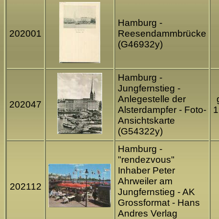
Hamburg -
202001
Reesendammbrücke
(G46932y)
Hamburg -
Jungfernstieg -
Anlegestelle der
202047
Alsterdampfer - Foto-
1
Ansichtskarte
(G54322y)
Hamburg -
"rendezvous"
Inhaber Peter
Ahrweiler am
202112
Jungfernstieg - AK
Grossformat - Hans
Andres Verlag