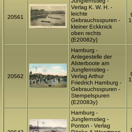
Jungfernstieg -
Verlag K. W. H. -
leichte
20561
Gebrauchsspuren -
1
kleiner Eckknick
oben rechts
(E20082y)
Hamburg -
Anlegestelle der
Alsterboote am
Jungfernstieg -
20562
Verlag Arthur
1
Friedrich Hamburg -
Gebrauchsspuren -
Stempelspuren
(E20083y)
Hamburg -
Jungfernstieg -
Ponton - Verlag