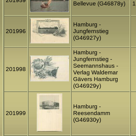
201959
Bellevue (G46878y)
1
Hamburg -
201996
Jungfernstieg
(G46927y)
Hamburg -
Jungfernstieg -
Seemannshaus -
201998
Verlag Waldemar
Gävers Hamburg
(G46929y)
Hamburg -
201999
Reesendamm
(G46930y)