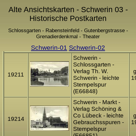
Alte Ansichtskarten - Schwerin 03 -
Historische Postkarten
Schlossgarten - Rabensteinfeld - Gutenbergstrasse -
Grenadierdenkmal - Theater
Schwerin-01
Schwerin-02
Schwerin -
Schlossgarten -
Verlag Th. W.
g
19211
Schwerin - leichte
1
Stempelspur
(E66848)
Schwerin - Markt -
Verlag Schöning &
Co Lübeck - leichte
g
19214
Gebrauchsspuren -
1
Stempelspur
(E66851)