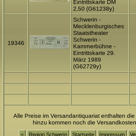
Eintrittskarte DM
2,50 (G61238y)
Schwerin -
Mecklenburgisches
Staatstheater
Schwerin -
19346
Kammerbühne -
Eintrittskarte 29.
März 1989
(G62729y)
Alle Preise im Versandantiquariat enthalten die
hinzu kommen noch die Versandkoste
<
Region Schwerin
Startseite
Impressum
Ve