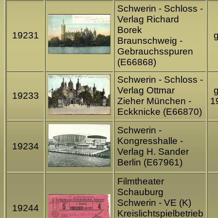
Schwerin - Schloss -
Verlag Richard
Borek
19231
g
Braunschweig -
Gebrauchsspuren
(E66868)
Schwerin - Schloss -
Verlag Ottmar
g
19233
Zieher München -
1
Eckknicke (E66870)
Schwerin -
Kongresshalle -
19234
Verlag H. Sander
Berlin (E67961)
Filmtheater
Schauburg
Schwerin - VE (K)
19244
Kreislichtspielbetrieb