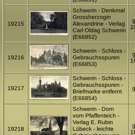
Schwerin - Denkmal
Grossherzogin
g
19215
Alexandrine - Verlag
1
Carl Oldag Schwerin
(E66852)
Schwerin - Schloss -
g
19216
Gebrauchsspuren
1
(E66853)
Schwerin - Schloss -
Gebrauchsspuren -
19217
g
Briefmarke entfernt
(E66854)
Schwerin - Dom
vom Pfaffenteich -
Verlag E. Rubin
g
19218
Lübeck - leichte
1