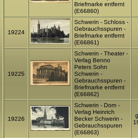
Briefmarke entfernt
(E66860)
Schwerin - Schloss -
Gebrauchsspuren -
19224
Briefmarke entfernt
(E66861)
Schwerin - Theater -
Verlag Benno
Peters Sohn
19225
Schwerin -
Gebrauchsspuren -
Briefmarke entfernt
(E66862)
Schwerin - Dom -
Verlag Heinrich
g
19226
Becker Schwerin -
1
Gebrauchsspuren
(E66863)