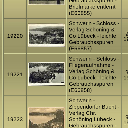
Gebrauchsspuren -
Briefmarke entfernt
(E66855)
Schwerin - Schloss -
Verlag Schöning &
g
19220
Co Lübeck - leichte
1
Gebrauchsspuren
(E66857)
Schwerin - Schloss -
Fliegeraufnahme -
Verlag Schöning &
g
19221
Co Lübeck - leichte
1
Gebrauchsspuren
(E66858)
Schwerin -
Zippendorfer Bucht -
Verlag Chr.
g
19223
Schöning Lübeck -
1
Gebrauchsspuren -