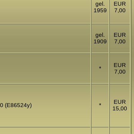
gel.
EUR
1959
7,00
gel.
EUR
1909
7,00
EUR
*
7,00
EUR
00 (E86524y)
*
15,00