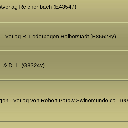
stverlag Reichenbach (E43547)
 - Verlag R. Lederbogen Halberstadt (E86523y)
M. & D. L. (G8324y)
Rügen - Verlag von Robert Parow Swinemünde ca. 19