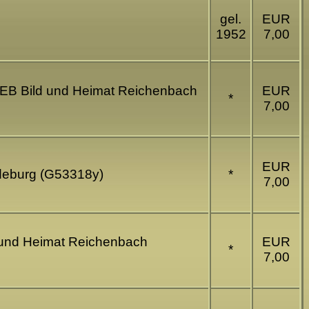
gel.
EUR
1952
7,00
g VEB Bild und Heimat Reichenbach
EUR
*
7,00
EUR
gdeburg (G53318y)
*
7,00
d und Heimat Reichenbach
EUR
*
7,00