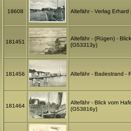
18608
Altefähr - Verlag Erhar
Altefähr - (Rügen) - Bl
181451
(G53313y)
181456
Altefähr - Badestrand 
Altefähr - Blick vom Ha
181464
(G53816y)