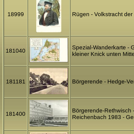
18999
Rügen - Volkstracht de
Spezial-Wanderkarte - G
181040
kleiner Knick unten Mit
181181
Börgerende - Hedge-Ve
Börgerende-Rethwisch -
181400
Reichenbach 1983 - Geb