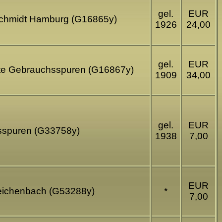
gel.
EUR
 Schmidt Hamburg (G16865y)
1926
24,00
gel.
EUR
ichte Gebrauchsspuren (G16867y)
1909
34,00
gel.
EUR
sspuren (G33758y)
1938
7,00
EUR
Reichenbach (G53288y)
*
7,00