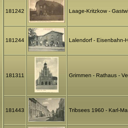
181242
Laage-Kritzkow - Gastw
181244
Lalendorf - Eisenbahn-H
181311
Grimmen - Rathaus - V
181443
Tribsees 1960 - Karl-M