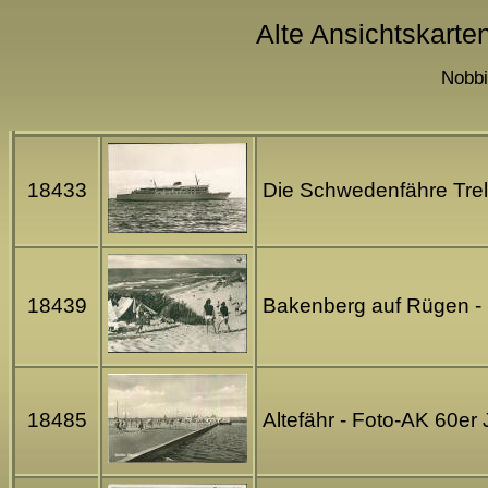
Alte Ansichtskarte
Nobbi
18433
Die Schwedenfähre Trel
18439
Bakenberg auf Rügen - S
18485
Altefähr - Foto-AK 60er