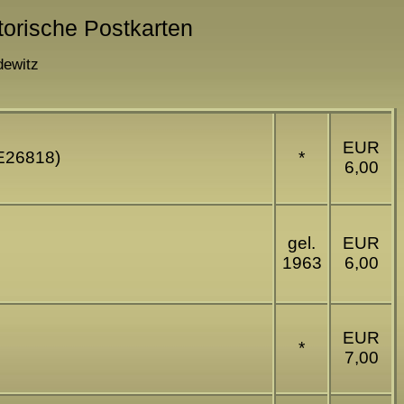
torische Postkarten
dewitz
EUR
(E26818)
*
6,00
gel.
EUR
1963
6,00
EUR
*
7,00