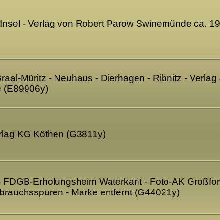
r Insel - Verlag von Robert Parow Swinemünde ca. 1
raal-Müritz - Neuhaus - Dierhagen - Ribnitz - Verla
te (E89906y)
rlag KG Köthen (G3811y)
 FDGB-Erholungsheim Waterkant - Foto-AK Großform
rauchsspuren - Marke entfernt (G44021y)