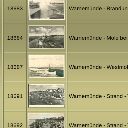
18683
Warnemünde - Brandung 
18684
Warnemünde - Mole bei 
18687
Warnemünde - Westmole 
18691
Warnemünde - Strand - 
18692
Warnemünde - Strand - 