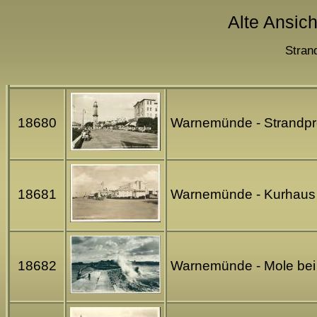
Alte Ansic
Stran
18680
Warnemünde - Strandpr
18681
Warnemünde - Kurhaus -
18682
Warnemünde - Mole bei 