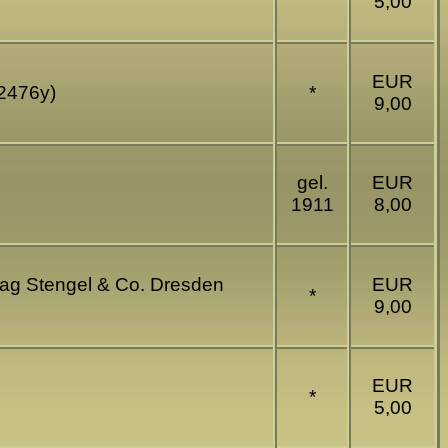
5,00
EUR
E2476y)
*
9,00
gel.
EUR
1911
8,00
lag Stengel & Co. Dresden
EUR
*
9,00
EUR
*
5,00