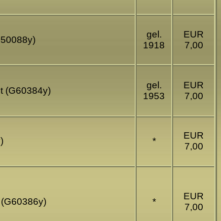
gel.
EUR
G50088y)
1918
7,00
gel.
EUR
dt (G60384y)
1953
7,00
EUR
)
*
7,00
EUR
k (G60386y)
*
7,00