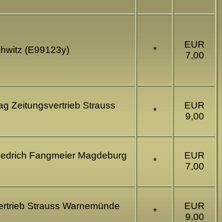
EUR
chwitz (E99123y)
*
7,00
g Zeitungsvertrieb Strauss
EUR
*
9,00
riedrich Fangmeier Magdeburg
EUR
*
7,00
ertrieb Strauss Warnemünde
EUR
*
9,00