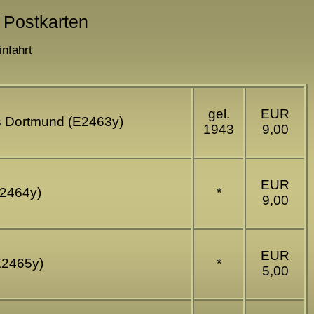
 Postkarten
nfahrt
gel.
EUR
s Dortmund (E2463y)
1943
9,00
EUR
E2464y)
*
9,00
EUR
E2465y)
*
5,00