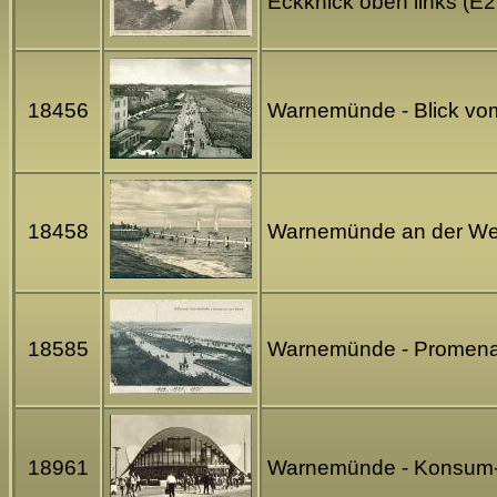
Eckknick oben links (E
18456
Warnemünde - Blick vom
18458
Warnemünde an der We
18585
Warnemünde - Promenad
18961
Warnemünde - Konsum-Ga