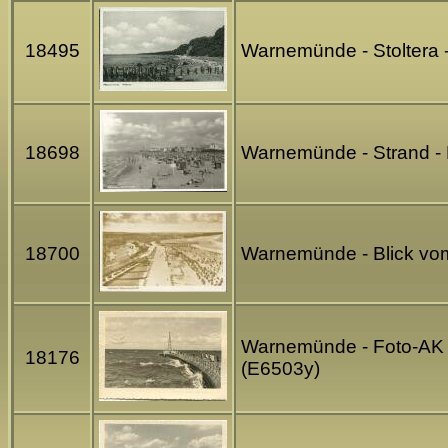
18495
Warnemünde - Stoltera -
18698
Warnemünde - Strand - 
18700
Warnemünde - Blick vom
Warnemünde - Foto-AK 
18176
(E6503y)