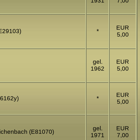
1931
7,00
EUR
(E29103)
*
5,00
gel.
EUR
1962
5,00
EUR
46162y)
*
5,00
gel.
EUR
eichenbach (E81070)
1971
7,00