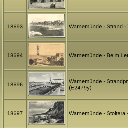
18693
Warnemünde - Strand - 
18694
Warnemünde - Beim Leu
Warnemünde - Strandpro
18696
(E2479y)
18697
Warnemünde - Stoltera 