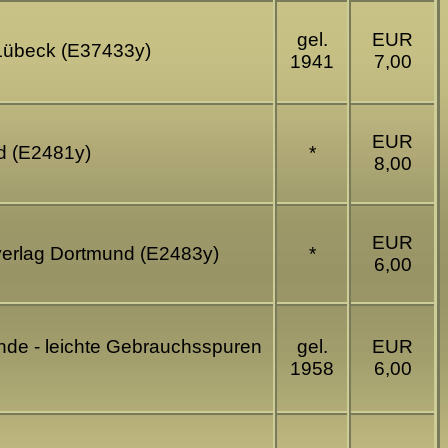
gel.
EUR
 Lübeck (E37433y)
1941
7,00
EUR
d (E2481y)
*
8,00
EUR
verlag Dortmund (E2483y)
*
6,00
de - leichte Gebrauchsspuren
gel.
EUR
1958
6,00