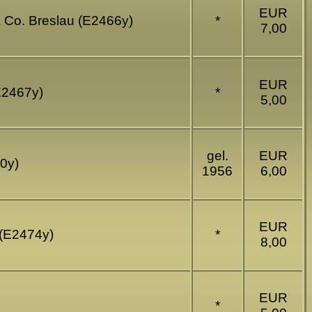
EUR
 Co. Breslau (E2466y)
*
7,00
EUR
E2467y)
*
5,00
gel.
EUR
0y)
1956
6,00
EUR
 (E2474y)
*
8,00
EUR
*