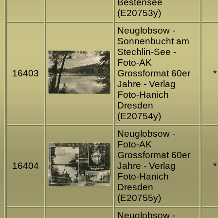
Bestensee
(E20753y)
Neuglobsow -
Sonnenbucht am
Stechlin-See -
Foto-AK
16403
Grossformat 60er
*
Jahre - Verlag
Foto-Hanich
Dresden
(E20754y)
Neuglobsow -
Foto-AK
Grossformat 60er
16404
Jahre - Verlag
*
Foto-Hanich
Dresden
(E20755y)
Neuglobsow -