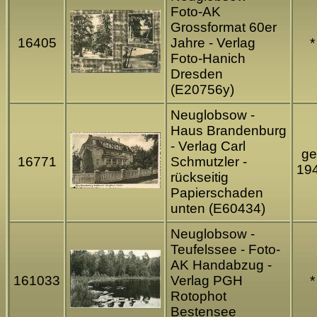
Foto-AK
Grossformat 60er
16405
Jahre - Verlag
*
Foto-Hanich
Dresden
(E20756y)
Neuglobsow -
Haus Brandenburg
- Verlag Carl
ge
16771
Schmutzler -
19
rückseitig
Papierschaden
unten (E60434)
Neuglobsow -
Teufelssee - Foto-
AK Handabzug -
161033
Verlag PGH
*
Rotophot
Bestensee