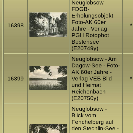
Neuglobsow -
FDGB-
Erholungsobjekt -
Foto-AK 60er
16398
*
Jahre - Verlag
PGH Rotophot
Bestensee
(E20749y)
Neuglobsow - Am
Dagow-See - Foto-
AK 60er Jahre -
16399
Verlag VEB Bild
*
und Heimat
Reichenbach
(E20750y)
Neuglobsow -
Blick vom
Fenchelberg auf
den Stechlin-See -