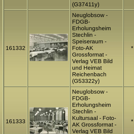
(G37411y)
Neuglobsow -
FDGB-
Erholungsheim
Stechlin -
Speiseraum -
161332
Foto-AK
*
Grossformat -
Verlag VEB Bild
und Heimat
Reichenbach
(G53322y)
Neuglobsow -
FDGB-
Erholungsheim
Stechlin -
Kultursaal - Foto-
161333
*
AK Grossformat -
Verlag VEB Bild