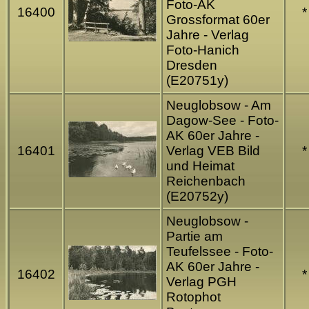
Foto-AK
16400
*
Grossformat 60er
Jahre - Verlag
Foto-Hanich
Dresden
(E20751y)
Neuglobsow - Am
Dagow-See - Foto-
AK 60er Jahre -
16401
Verlag VEB Bild
*
und Heimat
Reichenbach
(E20752y)
Neuglobsow -
Partie am
Teufelssee - Foto-
AK 60er Jahre -
16402
*
Verlag PGH
Rotophot