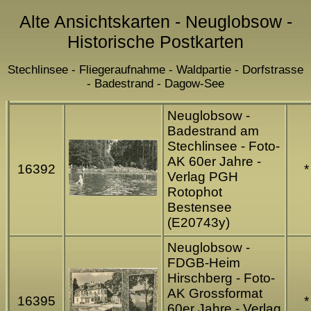
Alte Ansichtskarten - Neuglobsow -
Historische Postkarten
Stechlinsee - Fliegeraufnahme - Waldpartie - Dorfstrasse
- Badestrand - Dagow-See
Neuglobsow -
Badestrand am
Stechlinsee - Foto-
AK 60er Jahre -
16392
*
Verlag PGH
Rotophot
Bestensee
(E20743y)
Neuglobsow -
FDGB-Heim
Hirschberg - Foto-
AK Grossformat
16395
*
60er Jahre - Verlag