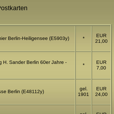
Postkarten
EUR
ier Berlin-Heiligensee (E5903y)
*
21,00
 H. Sander Berlin 60er Jahre -
EUR
*
7,00
gel.
EUR
sse Berlin (E48112y)
1901
24,00