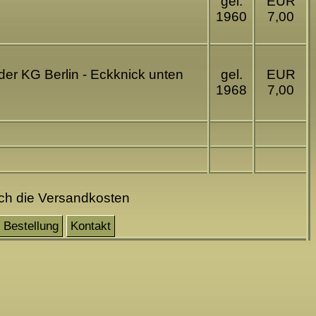
gel.
EUR
1960
7,00
der KG Berlin - Eckknick unten
gel.
EUR
1968
7,00
och die Versandkosten
Bestellung
Kontakt