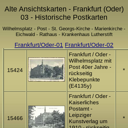
Alte Ansichtskarten - Frankfurt (Oder)
03 - Historische Postkarten
Wilhelmsplatz - Post - St. Georgs-Kirche - Marienkirche -
Eichwald - Rathaus - Krankenhaus Lutherstift
Frankfurt/Oder-01
Frankfurt/Oder-02
Frankfurt / Oder -
Wilhelmsplatz mit
Post 40er Jahre -
15424
*
rückseitig
Klebepunkte
(E4135y)
Frankfurt / Oder -
Kaiserliches
Postamt -
Leipziger
15466
*
Kunstverlag um
1910 - rückseitig