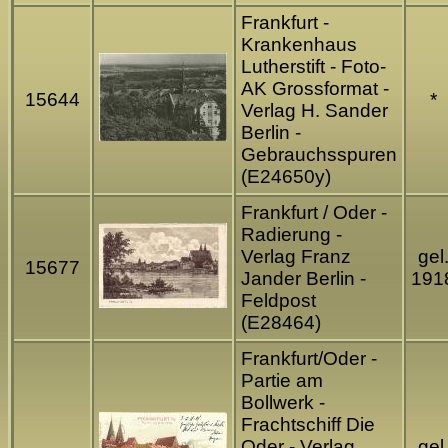
Frankfurt -
Krankenhaus
Lutherstift - Foto-
AK Grossformat -
15644
*
Verlag H. Sander
Berlin -
Gebrauchsspuren
(E24650y)
Frankfurt / Oder -
Radierung -
Verlag Franz
gel
15677
Jander Berlin -
191
Feldpost
(E28464)
Frankfurt/Oder -
Partie am
Bollwerk -
Frachtschiff Die
Oder - Verlag
gel