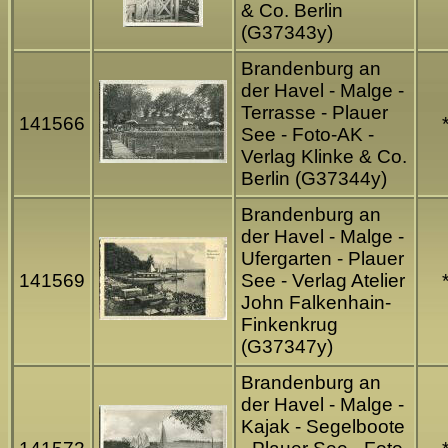
& Co. Berlin
(G37343y)
Brandenburg an
der Havel - Malge -
Terrasse - Plauer
141566
See - Foto-AK -
Verlag Klinke & Co.
Berlin (G37344y)
Brandenburg an
der Havel - Malge -
Ufergarten - Plauer
141569
See - Verlag Atelier
John Falkenhain-
Finkenkrug
(G37347y)
Brandenburg an
der Havel - Malge -
Kajak - Segelboote