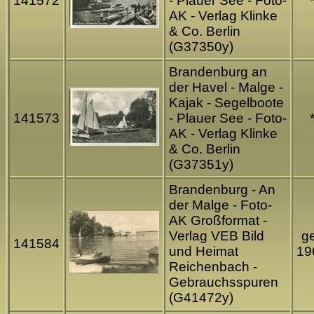
141572
- Plauer See - Foto-
AK - Verlag Klinke
& Co. Berlin
(G37350y)
Brandenburg an
der Havel - Malge -
Kajak - Segelboote
141573
- Plauer See - Foto-
AK - Verlag Klinke
& Co. Berlin
(G37351y)
Brandenburg - An
der Malge - Foto-
AK Großformat -
Verlag VEB Bild
ge
141584
und Heimat
19
Reichenbach -
Gebrauchsspuren
(G41472y)