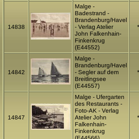
Malge -
Badestrand -
Brandenburg/Havel
14838
- Verlag Atelier
John Falkenhain-
Finkenkrug
(E44552)
Malge -
Brandenburg/Havel
14842
- Segler auf dem
Breitlingsee
(E44557)
Malge - Ufergarten
des Restaurants -
Foto-AK - Verlag
14847
Atelier John
Falkenhain-
Finkenkrug
(E44566)