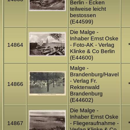
Berlin - Ecken
teilweise leicht
bestossen
(E44599)
Die Malge -
Inhaber Ernst Oske
14864
- Foto-AK - Verlag
Klinke & Co Berlin
(E44600)
Malge -
Brandenburg/Havel
- Verlag Fr.
14866
Rektenwald
Brandenburg
(E44602)
Die Malge -
Inhaber Ernst Oske
14867
- Fliegeraufnahme -
Verlag Klinke & Co