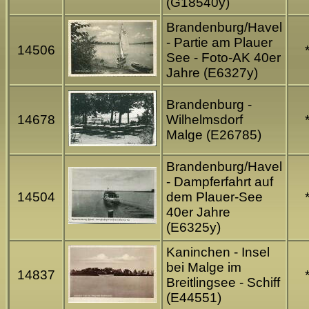
(G18540y)
Brandenburg/Havel
- Partie am Plauer
14506
See - Foto-AK 40er
Jahre (E6327y)
Brandenburg -
14678
Wilhelmsdorf
Malge (E26785)
Brandenburg/Havel
- Dampferfahrt auf
14504
dem Plauer-See
40er Jahre
(E6325y)
Kaninchen - Insel
bei Malge im
14837
Breitlingsee - Schiff
(E44551)