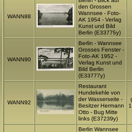
Berlin - Blick auf
den Grossen
Wannsee - Foto-
WANN88
AK 1954 - Verlag
Kunst und Bild
Berlin (E33775y)
Berlin - Wannsee
Grosses Fenster -
Foto-AK 1952 -
WANN90
Verlag Kunst und
Bild Berlin
(E33777y)
Restaurant
Hundekehle von
der Wasserseite -
WANN92
Besitzer Hermann
1
Otto - Bug Mitte
links (E37239y)
Berlin Wannsee