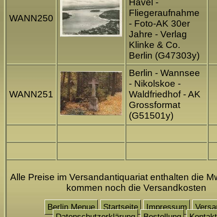
Havel -
Fliegeraufnahme
WANN250
- Foto-AK 30er
Jahre - Verlag
Klinke & Co.
Berlin (G47303y)
Berlin - Wannsee
- Nikolskoe -
WANN251
Waldfriedhof - AK
Grossformat
(G51501y)
Alle Preise im Versandantiquariat enthalten die Mw
kommen noch die Versandkosten
Berlin Menue
Startseite
Impressum
Versa
Datenschutzerklärung
Bestellung
Kontakt