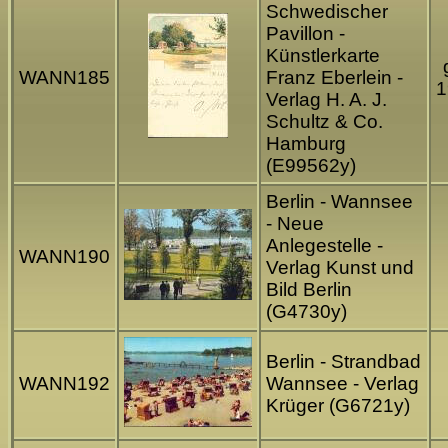
Schwedischer
Pavillon -
Künstlerkarte
WANN185
Franz Eberlein -
1
Verlag H. A. J.
Schultz & Co.
Hamburg
(E99562y)
Berlin - Wannsee
- Neue
Anlegestelle -
WANN190
Verlag Kunst und
Bild Berlin
(G4730y)
Berlin - Strandbad
WANN192
Wannsee - Verlag
Krüger (G6721y)