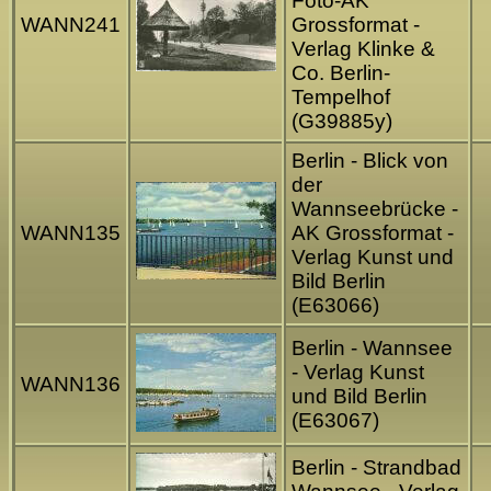
Foto-AK
WANN241
Grossformat -
Verlag Klinke &
Co. Berlin-
Tempelhof
(G39885y)
Berlin - Blick von
der
Wannseebrücke -
WANN135
AK Grossformat -
Verlag Kunst und
Bild Berlin
(E63066)
Berlin - Wannsee
- Verlag Kunst
WANN136
und Bild Berlin
(E63067)
Berlin - Strandbad