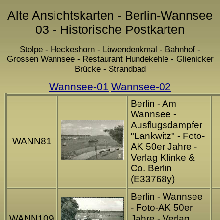
Alte Ansichtskarten - Berlin-Wannsee
03 - Historische Postkarten
Stolpe - Heckeshorn - Löwendenkmal - Bahnhof -
Grossen Wannsee - Restaurant Hundekehle - Glienicker
Brücke - Strandbad
Wannsee-01
Wannsee-02
Berlin - Am
Wannsee -
Ausflugsdampfer
"Lankwitz" - Foto-
WANN81
AK 50er Jahre -
Verlag Klinke &
Co. Berlin
(E33768y)
Berlin - Wannsee
- Foto-AK 50er
WANN109
Jahre - Verlag