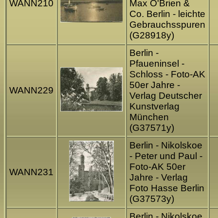
WANN210
Max O'Brien &
Co. Berlin - leichte
Gebrauchsspuren
(G28918y)
Berlin -
Pfaueninsel -
Schloss - Foto-AK
50er Jahre -
WANN229
Verlag Deutscher
Kunstverlag
München
(G37571y)
Berlin - Nikolskoe
- Peter und Paul -
Foto-AK 50er
WANN231
Jahre - Verlag
Foto Hasse Berlin
(G37573y)
Berlin - Nikolskoe