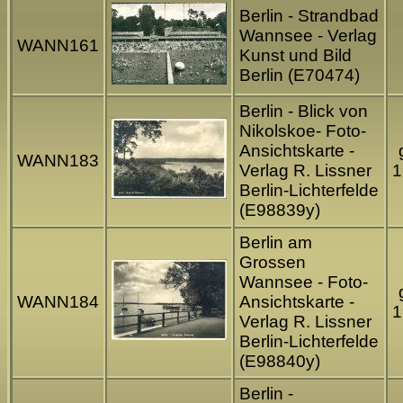
Berlin - Strandbad
Wannsee - Verlag
WANN161
Kunst und Bild
Berlin (E70474)
Berlin - Blick von
Nikolskoe- Foto-
Ansichtskarte -
WANN183
Verlag R. Lissner
1
Berlin-Lichterfelde
(E98839y)
Berlin am
Grossen
Wannsee - Foto-
WANN184
Ansichtskarte -
1
Verlag R. Lissner
Berlin-Lichterfelde
(E98840y)
Berlin -