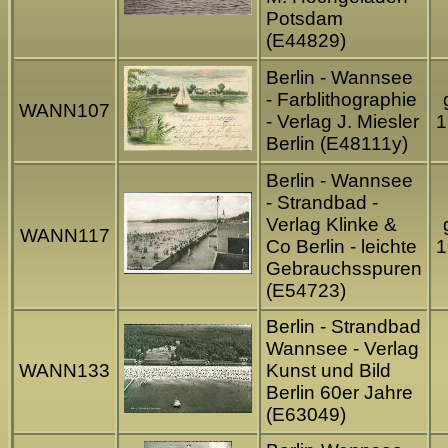
Potsdam
(E44829)
Berlin - Wannsee
- Farblithographie
WANN107
- Verlag J. Miesler
1
Berlin (E48111y)
Berlin - Wannsee
- Strandbad -
Verlag Klinke &
WANN117
Co Berlin - leichte
1
Gebrauchsspuren
(E54723)
Berlin - Strandbad
Wannsee - Verlag
WANN133
Kunst und Bild
Berlin 60er Jahre
(E63049)