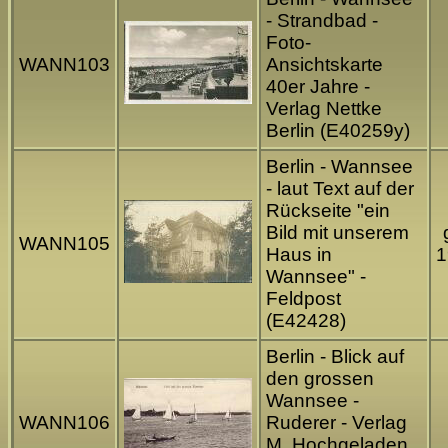
- Strandbad -
Foto-
WANN103
Ansichtskarte
40er Jahre -
Verlag Nettke
Berlin (E40259y)
Berlin - Wannsee
- laut Text auf der
Rückseite "ein
Bild mit unserem
WANN105
Haus in
1
Wannsee" -
Feldpost
(E42428)
Berlin - Blick auf
den grossen
Wannsee -
WANN106
Ruderer - Verlag
M. Hochgeladen