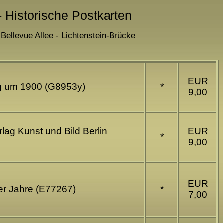
 - Historische Postkarten
 Bellevue Allee - Lichtenstein-Brücke
EUR
rg um 1900 (G8953y)
*
9,00
rlag Kunst und Bild Berlin
EUR
*
9,00
EUR
0er Jahre (E77267)
*
7,00