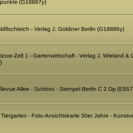
bepunkte (G18887y)
oldfischteich - Verlag J. Goldiner Berlin (G18886y)
tzow-Zelt 1 - Gartenwirtschaft - Verlag J. Wieland & C
)
ellevue Allee - Schloss - Stempel Berlin C 2 Dp (E55
m Tiergarten - Foto-Ansichtskarte 30er Jahre - Kunst