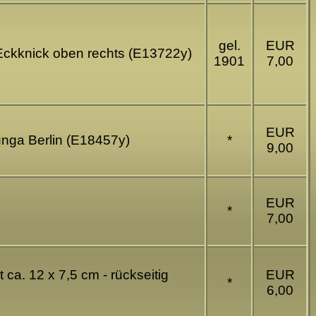
gel.
EUR
- Eckknick oben rechts (E13722y)
1901
7,00
EUR
unga Berlin (E18457y)
*
9,00
EUR
*
7,00
ca. 12 x 7,5 cm - rückseitig
EUR
*
6,00