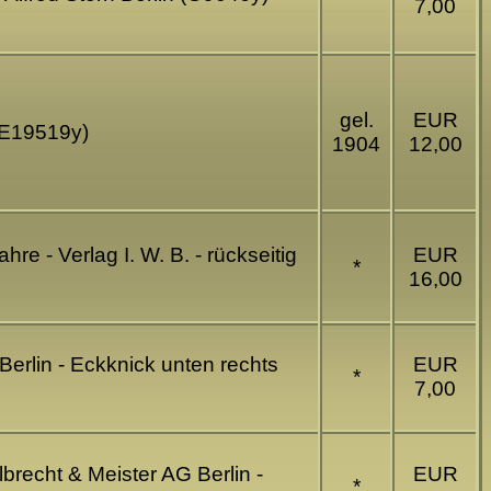
7,00
gel.
EUR
 (E19519y)
1904
12,00
re - Verlag I. W. B. - rückseitig
EUR
*
16,00
erlin - Eckknick unten rechts
EUR
*
7,00
lbrecht & Meister AG Berlin -
EUR
*