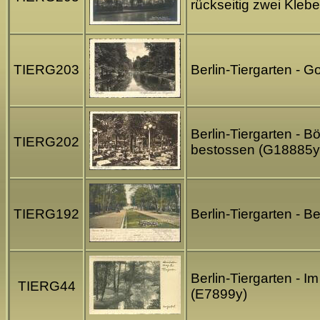
rückseitig zwei Kle
TIERG203
Berlin-Tiergarten - G
Berlin-Tiergarten - Bö
TIERG202
bestossen (G18885y
TIERG192
Berlin-Tiergarten - B
Berlin-Tiergarten - I
TIERG44
(E7899y)