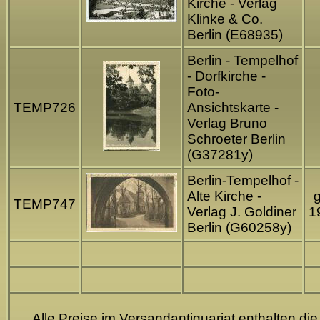
Kirche - Verlag
Klinke & Co.
Berlin (E68935)
Berlin - Tempelhof
- Dorfkirche -
Foto-
TEMP726
Ansichtskarte -
Verlag Bruno
Schroeter Berlin
(G37281y)
Berlin-Tempelhof -
Alte Kirche -
g
TEMP747
Verlag J. Goldiner
1
Berlin (G60258y)
Alle Preise im Versandantiquariat enthalten die