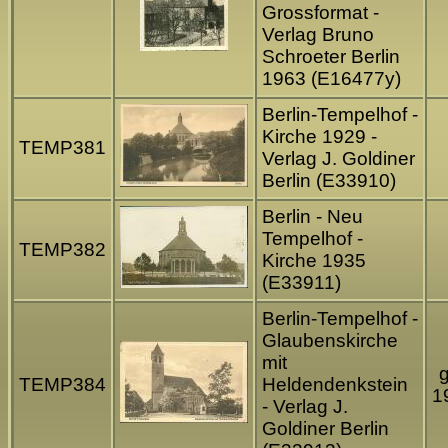
Grossformat -
Verlag Bruno
Schroeter Berlin
1963 (E16477y)
Berlin-Tempelhof -
Kirche 1929 -
TEMP381
Verlag J. Goldiner
Berlin (E33910)
Berlin - Neu
Tempelhof -
TEMP382
Kirche 1935
(E33911)
Berlin-Tempelhof -
Glaubenskirche
mit
g
TEMP384
Heldendenkstein
1
- Verlag J.
Goldiner Berlin