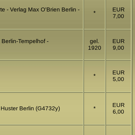
e - Verlag Max O'Brien Berlin -
EUR
*
7,00
t Berlin-Tempelhof -
gel.
EUR
1920
9,00
EUR
*
5,00
EUR
g Huster Berlin (G4732y)
*
6,00