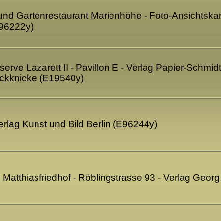
 und Gartenrestaurant Marienhöhe - Foto-Ansichtskart
E96222y)
serve Lazarett II - Pavillon E - Verlag Papier-Schmid
ckknicke (E19540y)
Verlag Kunst und Bild Berlin (E96244y)
t. Matthiasfriedhof - Röblingstrasse 93 - Verlag Geor