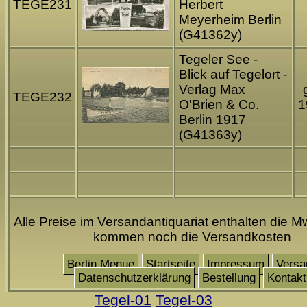
TEGE231
Herbert
Meyerheim Berlin
(G41362y)
Tegeler See -
Blick auf Tegelort -
Verlag Max
TEGE232
O'Brien & Co.
1
Berlin 1917
(G41363y)
Alle Preise im Versandantiquariat enthalten die Mw
kommen noch die Versandkosten
Berlin Menue
Startseite
Impressum
Versa
Datenschutzerklärung
Bestellung
Kontakt
Tegel-01
Tegel-03