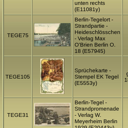
unten rechts
(E11081y)
Berlin-Tegelort -
Strandpartie -
Heideschlösschen
TEGE75
- Verlag Max
O'Brien Berlin O.
18 (E57945)
Sprüchekarte -
TEGE105
Stempel EK Tegel
1
(E5553y)
Berlin-Tegel -
Strandpromenade
TEGE31
- Verlag W.
Meyerheim Berlin
1929 (E20443y)