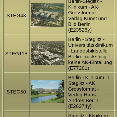
Berlin-Steglitz -
Klinikum - AK-
Grossformat -
STEG48
Verlag Kunst und
Bild Berlin
(E23528y)
Berlin - Steglitz -
Universitätsklinikum
- Landesbildstelle
STEG115
Berlin - rückseitig
keine AK-Einteilung
(E77261)
Berlin - Klinikum in
Steglitz - AK
Grossformat -
STEG50
Verlag Hans
Andres Berlin
(E26374y)
Steglitz - Klinikum