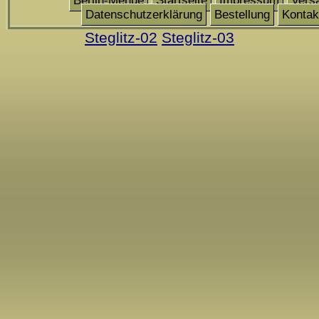
Berlin-Menue
Startseite
Impressum
Vers
Datenschutzerklärung
Bestellung
Kontak
Steglitz-02
Steglitz-03