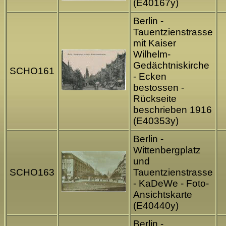
(E40167y)
Berlin -
Tauentzienstrasse
mit Kaiser
Wilhelm-
Gedächtniskirche
SCHO161
- Ecken
bestossen -
Rückseite
beschrieben 1916
(E40353y)
Berlin -
Wittenbergplatz
und
SCHO163
Tauentzienstrasse
- KaDeWe - Foto-
Ansichtskarte
(E40440y)
Berlin -