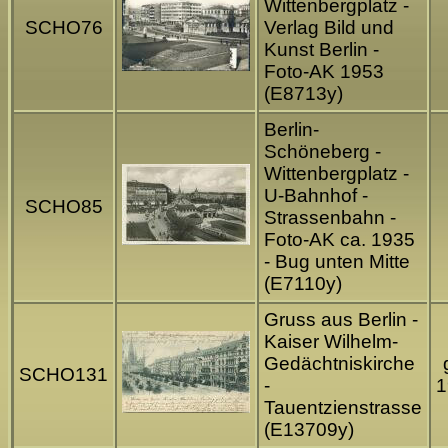
Wittenbergplatz -
SCHO76
Verlag Bild und
Kunst Berlin -
Foto-AK 1953
(E8713y)
Berlin-
Schöneberg -
Wittenbergplatz -
U-Bahnhof -
SCHO85
Strassenbahn -
Foto-AK ca. 1935
- Bug unten Mitte
(E7110y)
Gruss aus Berlin -
Kaiser Wilhelm-
Gedächtniskirche
SCHO131
-
1
Tauentzienstrasse
(E13709y)