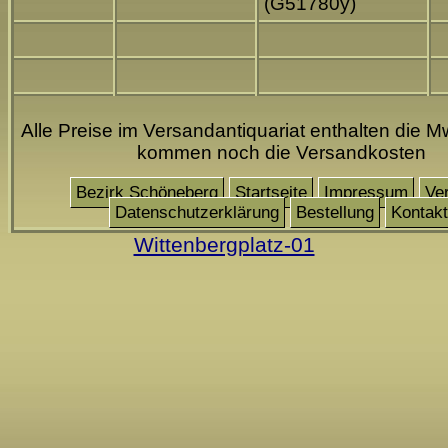
(G51780y)
Alle Preise im Versandantiquariat enthalten die Mw
kommen noch die Versandkosten
Bezirk Schöneberg
Startseite
Impressum
Ve
Datenschutzerklärung
Bestellung
Kontakt
Wittenbergplatz-01