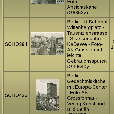
Foto-
Ansichtskarte
(G6853y)
Berlin - U-Bahnhof
Wittenbergplatz -
Tauentzienstrasse
- Strassenbahn -
SCHO394
KaDeWe - Foto-
1
AK Grossformat -
leichte
Gebrauchsspuren
(G30640y)
Berlin -
Gedächtniskirche
mit Europa-Center
- Foto-AK
SCHO435
Grossformat -
Verlag Kunst und
Bild Berlin