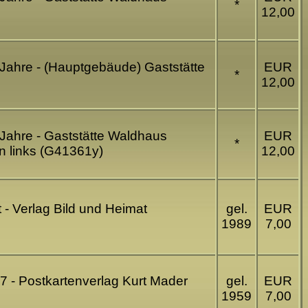
*
12,00
Jahre - (Hauptgebäude) Gaststätte
EUR
*
12,00
Jahre - Gaststätte Waldhaus
EUR
*
en links (G41361y)
12,00
 - Verlag Bild und Heimat
gel.
EUR
1989
7,00
 - Postkartenverlag Kurt Mader
gel.
EUR
1959
7,00