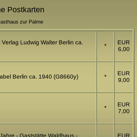
he Postkarten
Gasthaus zur Palme
Verlag Ludwig Walter Berlin ca.
EUR
*
6,00
EUR
nabel Berlin ca. 1940 (G8660y)
*
9,00
EUR
*
7,00
ahre - Gaststätte Waldhaus -
EUR