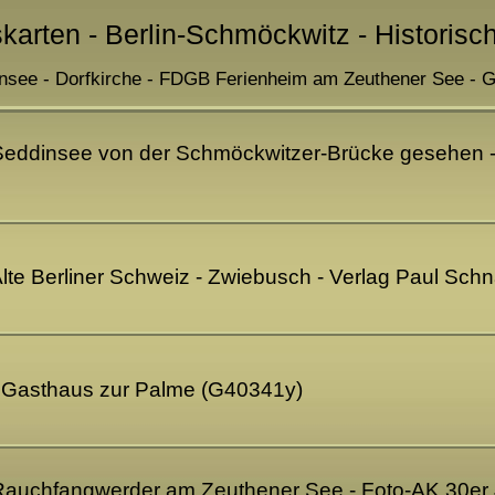
skarten - Berlin-Schmöckwitz - Historisc
nsee - Dorfkirche - FDGB Ferienheim am Zeuthener See - 
Seddinsee von der Schmöckwitzer-Brücke gesehen - 
lte Berliner Schweiz - Zwiebusch - Verlag Paul Sch
- Gasthaus zur Palme (G40341y)
Rauchfangwerder am Zeuthener See - Foto-AK 30er J