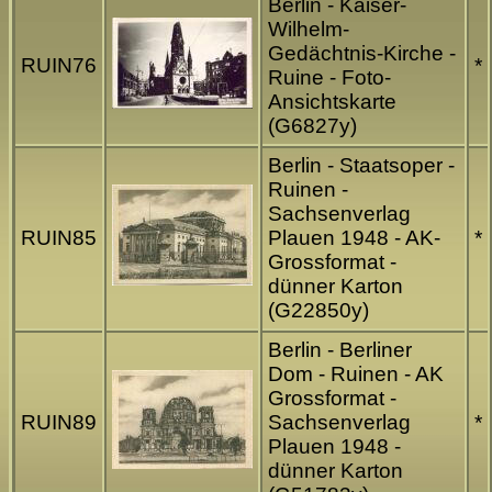
Berlin - Kaiser-
Wilhelm-
Gedächtnis-Kirche -
RUIN76
*
Ruine - Foto-
Ansichtskarte
(G6827y)
Berlin - Staatsoper -
Ruinen -
Sachsenverlag
RUIN85
Plauen 1948 - AK-
*
Grossformat -
dünner Karton
(G22850y)
Berlin - Berliner
Dom - Ruinen - AK
Grossformat -
RUIN89
Sachsenverlag
*
Plauen 1948 -
dünner Karton