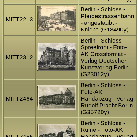
Berlin - Schloss -
Pferdestrassenbahn
MITT2213
- angestaubt -
Knicke (G18490y)
Berlin - Schloss -
Spreefront - Foto-
AK Grossformat -
MITT2312
Verlag Deutscher
Kunstverlag Berlin
(G23012y)
Berlin - Schloss -
Foto-AK
MITT2464
Handabzug - Verlag
Rudolf Pracht Berlin
(G35720y)
Berlin - Schloss -
Ruine - Foto-AK
MITT2465
Handabzug - Verlag