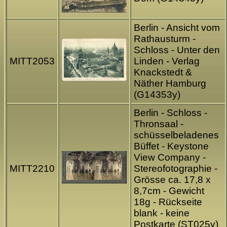
Berlin - Ansicht vom
Rathausturm -
Schloss - Unter den
MITT2053
Linden - Verlag
Knackstedt &
Näther Hamburg
(G14353y)
Berlin - Schloss -
Thronsaal -
schüsselbeladenes
Büffet - Keystone
View Company -
MITT2210
Stereofotographie -
Grösse ca. 17,8 x
8,7cm - Gewicht
18g - Rückseite
blank - keine
Postkarte (ST025y)