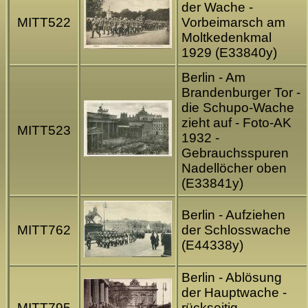
der Wache -
MITT522
Vorbeimarsch am
Moltkedenkmal
1929 (E33840y)
Berlin - Am
Brandenburger Tor -
die Schupo-Wache
zieht auf - Foto-AK
MITT523
1932 -
Gebrauchsspuren
Nadellöcher oben
(E33841y)
Berlin - Aufziehen
MITT762
der Schlosswache
(E44338y)
Berlin - Ablösung
der Hauptwache -
MITT795
rückseitig