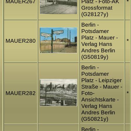
MAUER267
Platz - Foto-AK
*
Grossformat
(G28127y)
Berlin -
Potsdamer
Platz - Mauer -
MAUER280
*
Verlag Hans
Andres Berlin
(G50819y)
Berlin -
Potsdamer
Platz - Leipziger
Straße - Mauer -
MAUER282
Foto-
*
Ansichtskarte -
Verlag Hans
Andres Berlin
(G50821y)
Berlin -