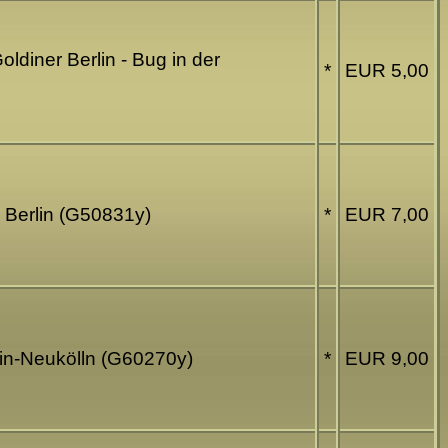
oldiner Berlin - Bug in der
*
EUR 5,00
d Berlin (G50831y)
*
EUR 7,00
rlin-Neukölln (G60270y)
*
EUR 9,00