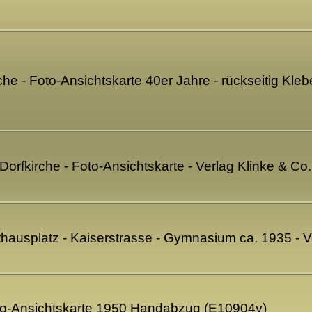
rche - Foto-Ansichtskarte 40er Jahre - rückseitig Kl
- Dorfkirche - Foto-Ansichtskarte - Verlag Klinke & C
thausplatz - Kaiserstrasse - Gymnasium ca. 1935 - V
oto-Ansichtskarte 1950 Handabzug (E10904y)