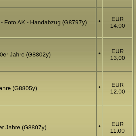
EUR
e - Foto AK - Handabzug (G8797y)
*
14,00
EUR
60er Jahre (G8802y)
*
13,00
EUR
 Jahre (G8805y)
*
12,00
EUR
0er Jahre (G8807y)
*
11,00