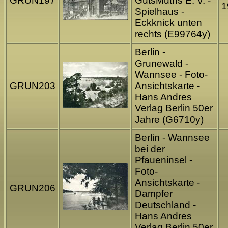
GRUN197
GutsMuths E. V. -
1
Spielhaus -
Eckknick unten
rechts (E99764y)
Berlin -
Grunewald -
Wannsee - Foto-
GRUN203
Ansichtskarte -
Hans Andres
Verlag Berlin 50er
Jahre (G6710y)
Berlin - Wannsee
bei der
Pfaueninsel -
Foto-
Ansichtskarte -
GRUN206
Dampfer
Deutschland -
Hans Andres
Verlag Berlin 50er