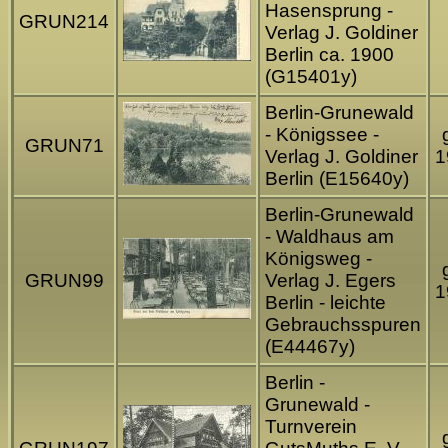
Hasensprung -
GRUN214
Verlag J. Goldiner
Berlin ca. 1900
(G15401y)
Berlin-Grunewald
- Königssee -
GRUN71
Verlag J. Goldiner
1
Berlin (E15640y)
Berlin-Grunewald
- Waldhaus am
Königsweg -
GRUN99
Verlag J. Egers
1
Berlin - leichte
Gebrauchsspuren
(E44467y)
Berlin -
Grunewald -
Turnverein