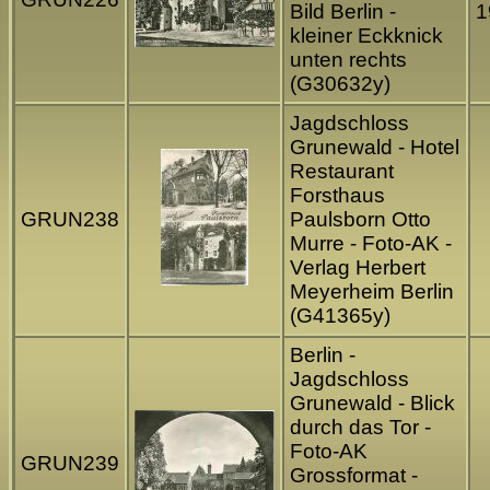
Bild Berlin -
1
kleiner Eckknick
unten rechts
(G30632y)
Jagdschloss
Grunewald - Hotel
Restaurant
Forsthaus
GRUN238
Paulsborn Otto
Murre - Foto-AK -
Verlag Herbert
Meyerheim Berlin
(G41365y)
Berlin -
Jagdschloss
Grunewald - Blick
durch das Tor -
Foto-AK
GRUN239
Grossformat -