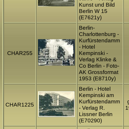
Kunst und Bild
Berlin W 15
(E7621y)
Berlin-
Charlottenburg -
Kurfürstendamm
- Hotel
CHAR255
Kempinski -
Verlag Klinke &
Co Berlin - Foto-
AK Grossformat
1953 (E8710y)
Berlin - Hotel
Kempinski am
Kurfürstendamm
CHAR1225
- Verlag R.
1
Lissner Berlin
(E70290)