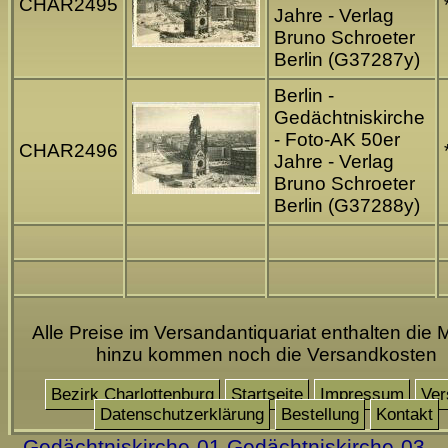
CHAR2495
Jahre - Verlag
Bruno Schroeter
Berlin (G37287y)
Berlin -
Gedächtniskirche
- Foto-AK 50er
CHAR2496
Jahre - Verlag
Bruno Schroeter
Berlin (G37288y)
Alle Preise im Versandantiquariat enthalten die 
hinzu kommen noch die Versandkosten
Bezirk Charlottenburg
Startseite
Impressum
Ver
Datenschutzerklärung
Bestellung
Kontakt
Gedächtniskirche-01
Gedächtniskirche-03