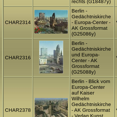
rechts (G18487y)
Berlin -
Gedächtniskirche
CHAR2314
- Europa-Center -
AK Grossformat
(G25086y)
Berlin -
Gedächtniskirche
und Europa-
CHAR2316
Center - AK
Grossformat
(G25088y)
Berlin - Blick vom
Europa-Center
auf Kaiser
Wilhelm
Gedächtniskirche
CHAR2378
- AK Grossformat
- Verlag Kunst