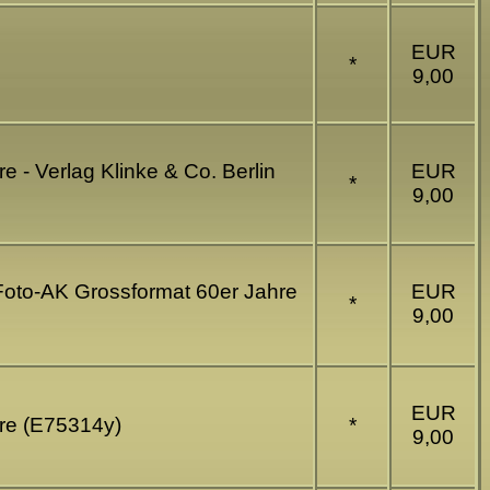
EUR
*
9,00
e - Verlag Klinke & Co. Berlin
EUR
*
9,00
 Foto-AK Grossformat 60er Jahre
EUR
*
9,00
EUR
hre (E75314y)
*
9,00