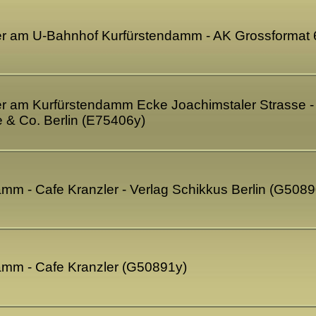
zler am U-Bahnhof Kurfürstendamm - AK Grossformat
ler am Kurfürstendamm Ecke Joachimstaler Strasse 
e & Co. Berlin (E75406y)
damm - Cafe Kranzler - Verlag Schikkus Berlin (G5089
damm - Cafe Kranzler (G50891y)