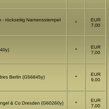
h - rückseitig Namensstempel
EUR
*
7,00
EUR
540y)
*
7,00
EUR
dres Berlin (G56845y)
*
9,00
EUR
Stengel & Co Dresden (G60260y)
*
7,00