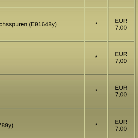
EUR
auchsspuren (E91648y)
*
7,00
EUR
*
7,00
EUR
*
7,00
EUR
6789y)
*
7,00