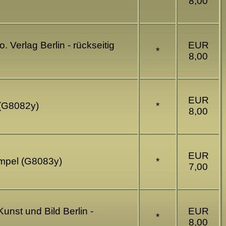
8,00
 Verlag Berlin - rückseitig
EUR
*
8,00
EUR
 (G8082y)
*
8,00
EUR
tempel (G8083y)
*
7,00
unst und Bild Berlin -
EUR
*
8,00